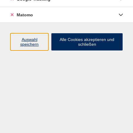
Volkshochschule ARBERLAND
Matomo
Amtsgerichtstraße 6-8
94209 Regen
Auswahl
Alle Cookies akzeptieren und
speichern
schließen
info@vhs-arberland.de
Tel.: +49 9921 9605 4400
Fax: +49 9921 9605 4455
Öffnungszeiten
Montag bis Donnerstag
08:30 - 12:00 Uhr
13:00 - 16:00 Uhr
Freitag