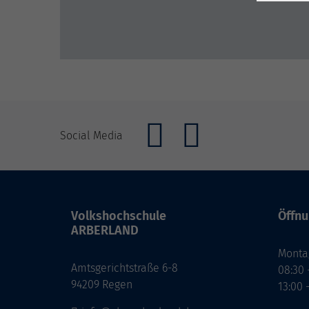
Social Media
Volkshochschule
Öffnu
ARBERLAND
Monta
Amtsgerichtstraße 6-8
08:30 
94209 Regen
13:00 