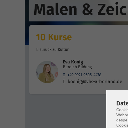
Malen & Zei
10 Kurse
zurück zu Kultur
Eva König
Bereich Bildung
+49 9921 9605-4478
koenig@vhs-arberland.de
Dat
Cookie
Webbr
gespei
Cookie