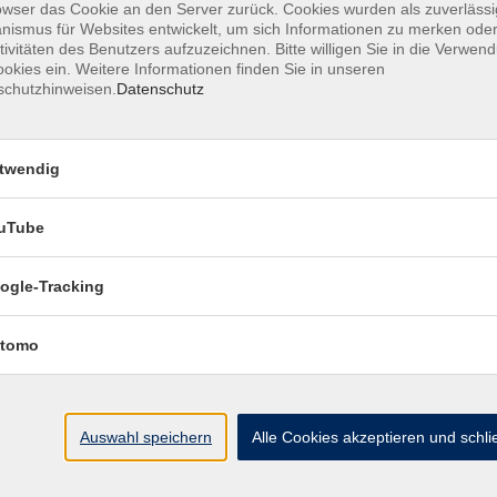
owser das Cookie an den Server zurück. Cookies wurden als zuverlässi
ismus für Websites entwickelt, um sich Informationen zu merken oder
Pouring mit Acrylfarben für Einsteiger
tivitäten des Benutzers aufzuzeichnen. Bitte willigen Sie in die Verwen
Ungewöhnliche Techniken – faszinierende Ergebnisse
okies ein. Weitere Informationen finden Sie in unseren
schutzhinweisen.
Datenschutz
Zweites Leben für Bücher: Buchschnitt-Male
für Anfänger
Zweites Leben für Bücher: Buchschnitt-Male
twendig
für Anfänger
uTube
Hand- & Brushlettering für Anfänger
Kartenzauber zur Weihnachtszeit
ogle-Tracking
Zweites Leben für Bücher: Buchschnitt-Male
für Anfänger
tomo
Pouring mit Acrylfarben für Einsteiger
Ungewöhnliche Techniken – faszinierende Ergebnisse
Auswahl speichern
Alle Cookies akzeptieren und schl
Klassische Malerei in Ölfarbe
Stillleben und Landschaftsmotive