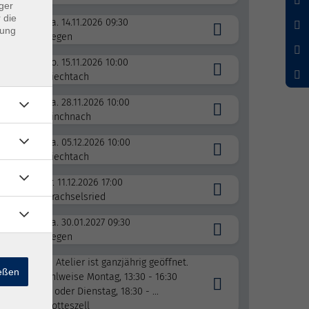
ger
 die
Sa. 14.11.2026 09:30
dung
Regen
rei
So. 15.11.2026 10:00
Viechtach
rei
Sa. 28.11.2026 10:00
Rinchnach
Sa. 05.12.2026 10:00
Viechtach
rei
Fr. 11.12.2026 17:00
Drachselsried
Sa. 30.01.2027 09:30
Regen
Das Atelier ist ganzjährig geöffnet.
ießen
Wahlweise Montag, 13:30 - 16:30
Uhr oder Dienstag, 18:30 - ...
Gotteszell