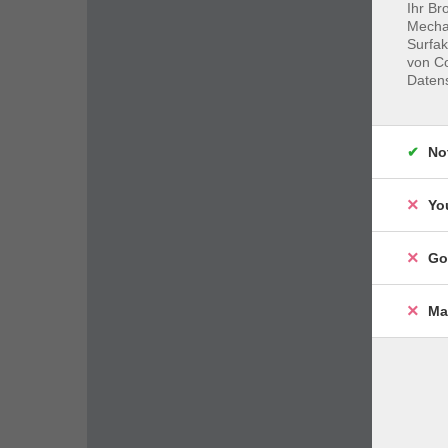
Ihr Br
Mechan
Surfak
von Co
Daten
No
Yo
Go
Ma