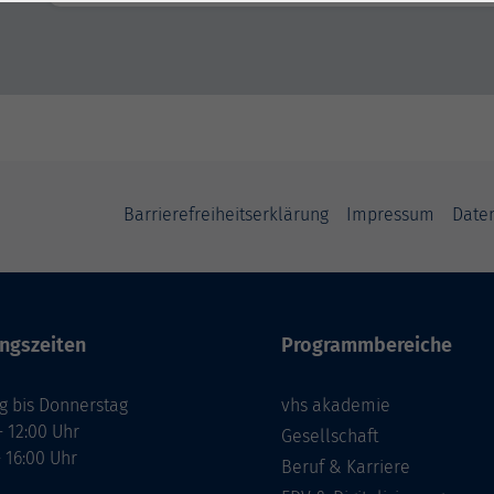
Barrierefreiheitserklärung
Impressum
Date
ngszeiten
Programmbereiche
g bis Donnerstag
vhs akademie
- 12:00 Uhr
Gesellschaft
- 16:00 Uhr
Beruf & Karriere