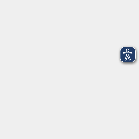
Amtsgerichtstraße 6-8
94209 Regen
info@vhs-arberland.de
Tel.: +49 9921 9605 4400
Fax: +49 9921 9605 4455
Öffnungszeiten
Montag bis Donnerstag
08:30 - 12:00 Uhr
13:00 - 16:00 Uhr
Freitag
08:30 - 12:00 Uhr