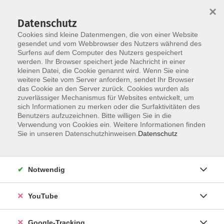
×
Datenschutz
Cookies sind kleine Datenmengen, die von einer Website
gesendet und vom Webbrowser des Nutzers während des
Surfens auf dem Computer des Nutzers gespeichert
Skip to main content
werden. Ihr Browser speichert jede Nachricht in einer
kleinen Datei, die Cookie genannt wird. Wenn Sie eine
weitere Seite vom Server anfordern, sendet Ihr Browser
das Cookie an den Server zurück. Cookies wurden als
Kultur
zuverlässiger Mechanismus für Websites entwickelt, um
sich Informationen zu merken oder die Surfaktivitäten des
Benutzers aufzuzeichnen. Bitte willigen Sie in die
Verwendung von Cookies ein. Weitere Informationen finden
Sie in unseren Datenschutzhinweisen.
Datenschutz
133 Kurse
Notwendig
Kurse nach Themen
YouTube
Kultur dahoam
30
Kultur & Länder
3
Google-Tracking