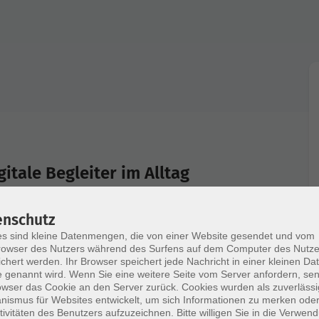
tale Begleiter im Alltag
 DiGAs? Welchen Nutzen bieten sie? Gesundheits-
enschutz
. Sie können Schritte und Kalorien zählen,
s sind kleine Datenmengen, die von einer Website gesendet und vom
amme erstellen und auf die Medikamenteneinnahme
owser des Nutzers während des Surfens auf dem Computer des Nutze
ie Kosten für manche Apps. Online-Vortrag in
chert werden. Ihr Browser speichert jede Nachricht in einer kleinen Dat
 genannt wird. Wenn Sie eine weitere Seite vom Server anfordern, se
owser das Cookie an den Server zurück. Cookies wurden als zuverlässi
ismus für Websites entwickelt, um sich Informationen zu merken oder
tivitäten des Benutzers aufzuzeichnen. Bitte willigen Sie in die Verwen