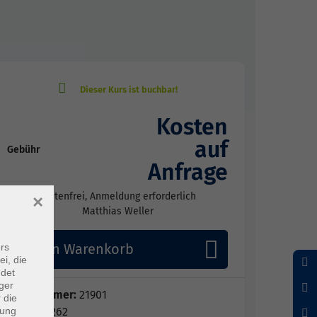
Kosten
auf
Gebühr
Anfrage
kostenfrei, Anmeldung erforderlich
×
Matthias Weller
In den Warenkorb
rs
ei, die
ndet
ger
Kursnummer:
21901
 die
dung
Periode 262