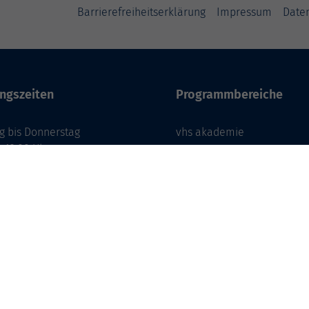
Barrierefreiheitserklärung
Impressum
Date
ngszeiten
Programmbereiche
g bis Donnerstag
vhs akademie
- 12:00 Uhr
Gesellschaft
- 16:00 Uhr
Beruf & Karriere
EDV & Digitalisierung
g
- 12:00 Uhr
Sprachen
Gesundheit
Kultur
Zielgruppen
Online