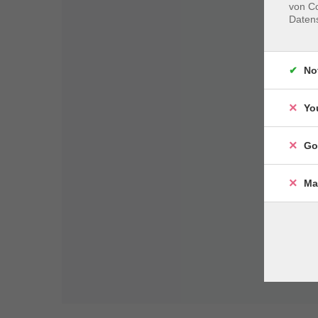
von Co
Daten
No
Yo
Go
Ma