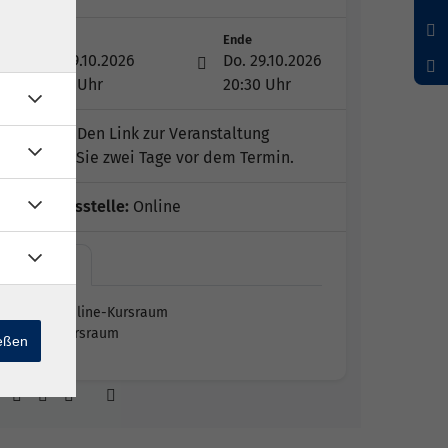
Start
Ende
Do. 29.10.2026
Do. 29.10.2026
19:00 Uhr
20:30 Uhr
Hinweis:
Den Link zur Veranstaltung
erhalten Sie zwei Tage vor dem Termin.
Geschäftsstelle:
Online
Zoom -…
Zoom - Online-Kursraum
Online-Kursraum
ießen