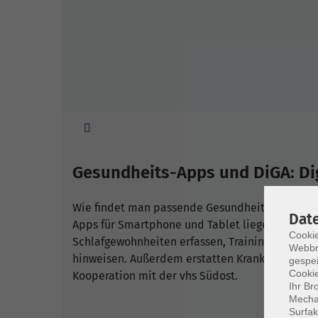
Sie sind hier:
Gesundheits-Apps und DiGA: Digi
Wie findet man passende Gesundheits-Apps und
Dat
Apps für Smartphone und Tablet liegen im Trend
Cookie
Schlafgewohnheiten erfassen, Trainingsprogr
Webbr
hinweisen. Außerdem erstatten Krankenkassen d
gespei
Cookie
Kooperation mit der vhs Südost.
Ihr Br
Mechan
Surfak