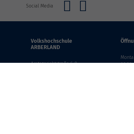
Social Media
Volkshochschule
Öffnu
ARBERLAND
Monta
Amtsgerichtstraße 6-8
08:30 
94209 Regen
13:00 
info@vhs-arberland.de
Freita
08:30 
Tel.: +49 9921 9605 4400
Fax: +49 9921 9605 4455