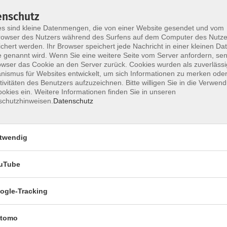
 Dozenten angezeigt, deren Kurse
enschutz
.
s sind kleine Datenmengen, die von einer Website gesendet und vom
owser des Nutzers während des Surfens auf dem Computer des Nutze
chert werden. Ihr Browser speichert jede Nachricht in einer kleinen Dat
 genannt wird. Wenn Sie eine weitere Seite vom Server anfordern, se
owser das Cookie an den Server zurück. Cookies wurden als zuverlässi
ismus für Websites entwickelt, um sich Informationen zu merken oder
tivitäten des Benutzers aufzuzeichnen. Bitte willigen Sie in die Verwen
okies ein. Weitere Informationen finden Sie in unseren
schutzhinweisen.
Datenschutz
twendig
uTube
ogle-Tracking
tomo