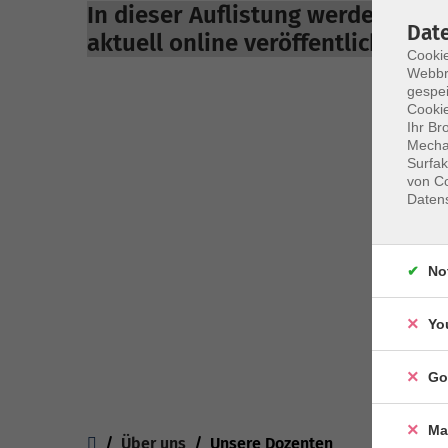
In dieser Auflistung werden nur
Dat
aktuell online veröffentlicht sind
Cookie
Webbr
gespei
Cookie
Ihr Br
Mechan
Surfak
von Co
Daten
No
Yo
Go
You are here:
Ma
Über uns
Unsere Dozenten