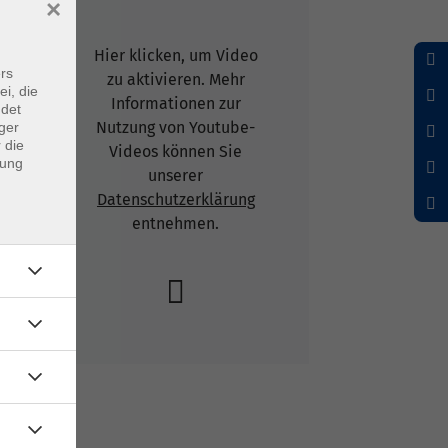
×
Hier klicken, um Video
rs
zu aktivieren. Mehr
ei, die
Informationen zur
ndet
Nutzung von Youtube-
ger
 die
Videos können Sie
dung
unserer
Datenschutzerklärung
entnehmen.