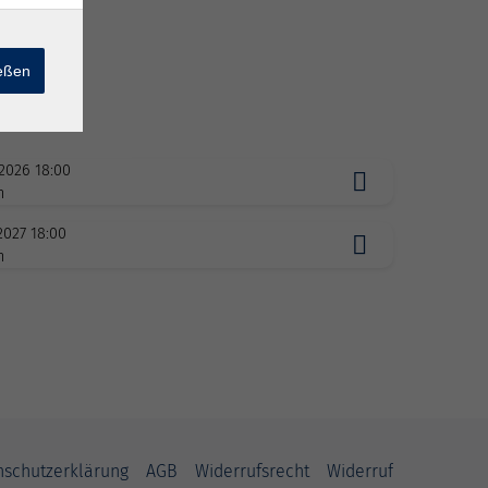
ießen
.2026 18:00
h
2027 18:00
h
nschutzerklärung
AGB
Widerrufsrecht
Widerruf