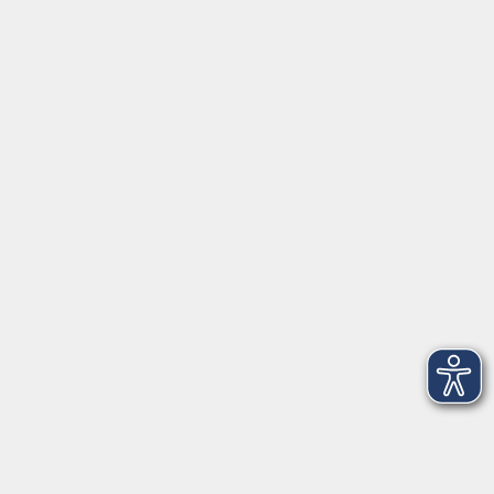
Programmbereiche
vhs akademie
Gesellschaft
Beruf & Karriere
EDV & Digitalisierung
Sprachen
Gesundheit
Kultur
Zielgruppen
Online