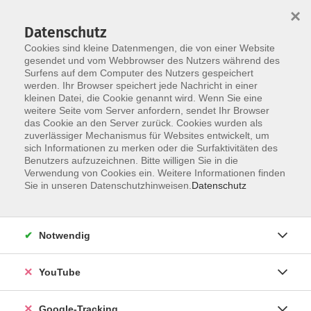
×
Datenschutz
Cookies sind kleine Datenmengen, die von einer Website
gesendet und vom Webbrowser des Nutzers während des
Surfens auf dem Computer des Nutzers gespeichert
Skip to main content
werden. Ihr Browser speichert jede Nachricht in einer
kleinen Datei, die Cookie genannt wird. Wenn Sie eine
weitere Seite vom Server anfordern, sendet Ihr Browser
das Cookie an den Server zurück. Cookies wurden als
zuverlässiger Mechanismus für Websites entwickelt, um
Mach, was du liebst!
sich Informationen zu merken oder die Surfaktivitäten des
Benutzers aufzuzeichnen. Bitte willigen Sie in die
Du hast auch Lust, deine Fähigkeiten
Verwendung von Cookies ein. Weitere Informationen finden
weiterzugeben?
Sie in unseren Datenschutzhinweisen.
Datenschutz
Dann melde dich bei uns!
Kontakt
Notwendig
YouTube
Google-Tracking