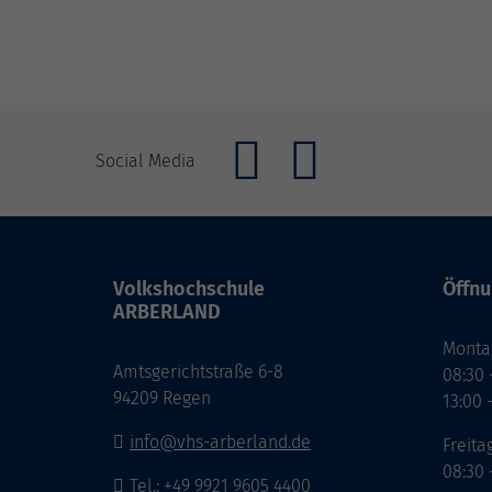
Social Media
Volkshochschule
Öffnu
ARBERLAND
Monta
Amtsgerichtstraße 6-8
08:30 
94209 Regen
13:00 
info@vhs-arberland.de
Freita
08:30 
Tel.: +49 9921 9605 4400