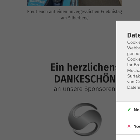
Freut euch auf einen unvergesslichen Erlebnistag
am Silberberg!
Dat
Cookie
Webbr
gespei
Cookie
Ein herzlichens
Ihr Br
Mechan
DANKESCHÖN
Surfak
von Co
Daten
an unsere Sponsoren:
No
Yo