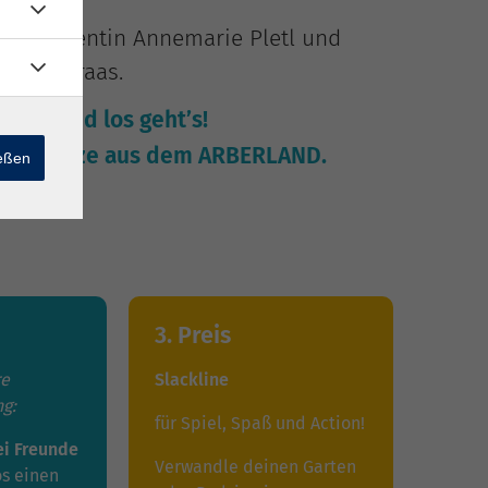
Kunstdozentin Annemarie Pletl und
brina Kraas.
tät an und los geht’s!
blingsplätze aus dem ARBERLAND.
ießen
3. Preis
re
Slackline
ng:
für Spiel, Spaß und Action!
ei Freunde
Verwandle deinen Garten
os einen