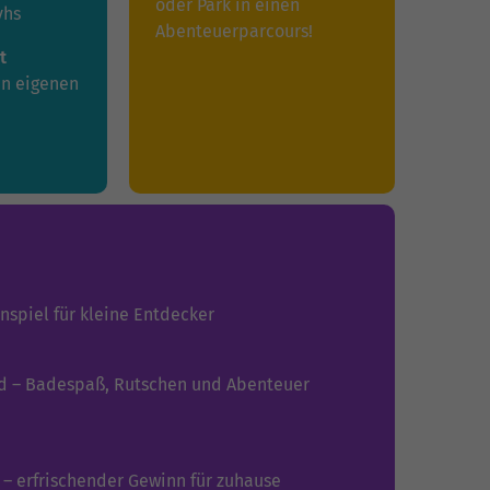
oder Park in einen
vhs
Abenteuerparcours!
t
n eigenen
nspiel für kleine Entdecker
d – Badespaß, Rutschen und Abenteuer
– erfrischender Gewinn für zuhause