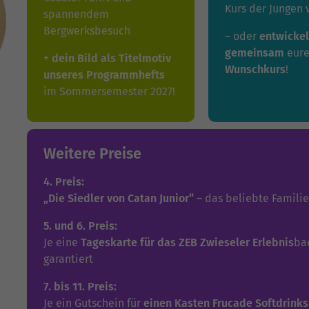
Kurs der Jungen 
spannendem
Bergwerksbesuch
– oder
entwickel
gemeinsam
eure
+
dein Bild als Titelmotiv
Wunschkurs
!
unseres Programmhefts
im Sommersemester 2027!
Weitere Preise
4. Preis:
„Die Siedler von Catan Junior“
– das beliebte Familie
5. und 6. Preis:
Je eine
Tageskarte für das ZEB Zwieseler Erlebnis
ba
garantiert
7. bis 11. Preis:
Je ein Gutschein für
einen Kasten Frucade Softdrinks