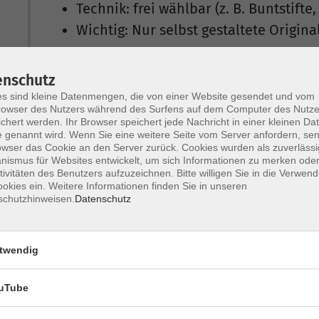
Technik: frei wählbar (z. B. Buntstifte
Wichtig: Nur selbst gestaltete Original
enschutz
Abgabe:
s sind kleine Datenmengen, die von einer Website gesendet und vom
Dein Kunstwerk + das
Anmeldeformu
owser des Nutzers während des Surfens auf dem Computer des Nutze
chert werden. Ihr Browser speichert jede Nachricht in einer kleinen Dat
Haus in Regen ab oder sendest es per
 genannt wird. Wenn Sie eine weitere Seite vom Server anfordern, se
owser das Cookie an den Server zurück. Cookies wurden als zuverlässi
vhs ARBERLAND
ismus für Websites entwickelt, um sich Informationen zu merken oder
Stichwort: Malwettbewerb
tivitäten des Benutzers aufzuzeichnen. Bitte willigen Sie in die Verwen
okies ein. Weitere Informationen finden Sie in unseren
Amtsgerichtstraße 6-8
schutzhinweisen.
Datenschutz
94209 Regen
Einsendeschluss: 30. November 2026
twendig
uTube