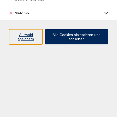
Notiz
Matomo
In den Warenkorb
Auswahl
Alle Cookies akzeptieren und
speichern
schließen
Barrierefreiheitserklärung
Impressum
Datenschutzerklärung
AGB
Widerrufsrecht
Widerruf
Volkshochschule ARBERLAND