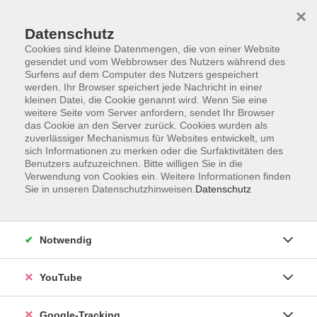
×
Datenschutz
Cookies sind kleine Datenmengen, die von einer Website
gesendet und vom Webbrowser des Nutzers während des
Surfens auf dem Computer des Nutzers gespeichert
Skip to main content
werden. Ihr Browser speichert jede Nachricht in einer
kleinen Datei, die Cookie genannt wird. Wenn Sie eine
Sie sind hier:
weitere Seite vom Server anfordern, sendet Ihr Browser
das Cookie an den Server zurück. Cookies wurden als
zuverlässiger Mechanismus für Websites entwickelt, um
sich Informationen zu merken oder die Surfaktivitäten des
Gutschein 10,00 €
Benutzers aufzuzeichnen. Bitte willigen Sie in die
Verwendung von Cookies ein. Weitere Informationen finden
Sie in unseren Datenschutzhinweisen.
Datenschutz
Gutscheinwert
€
Notwendig
Empfänger*in
YouTube
Google-Tracking