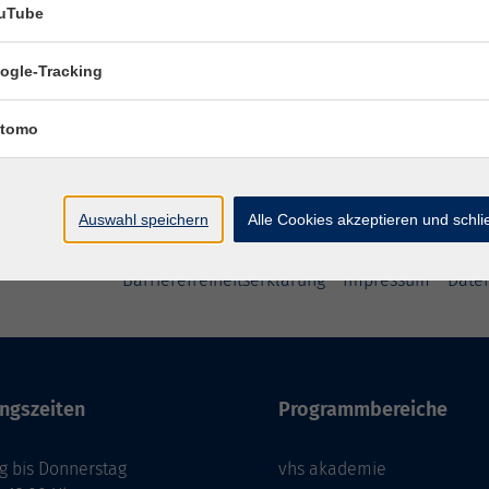
uTube
ogle-Tracking
tomo
Auswahl speichern
Alle Cookies akzeptieren und schl
Barrierefreiheitserklärung
Impressum
Date
ngszeiten
Programmbereiche
g bis Donnerstag
vhs akademie