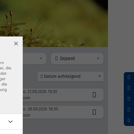
×
Ort
Dozent
rs
ei, die
ndet
Datum aufsteigend
ger
 die
dung
Mo. 21.09.2026 19:30
Zoom
Mo. 28.09.2026 18:30
Zoom