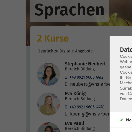
Sprachen
2 Kurse
Dat
zurück zu Digitale Angebote
Cookie
Webbr
Stephanie Neubert
gespei
Bereich Bildung
Cookie
+49 9921 9605 4412
Ihr Br
Mechan
neubert@vhs-arberland.de
Surfak
Eva König
von Co
Daten
Bereich Bildung
+49 9921 9605-4478
koenig@vhs-arberland.de
No
Eva Pauli
Bereich Bildung