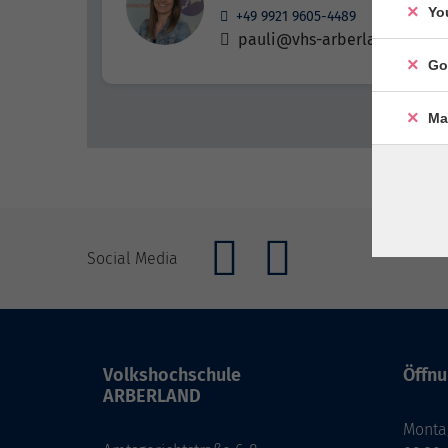
Yo
+49 9921 9605-4489
pauli@vhs-arberland.de
Go
Ma
Social Media
Volkshochschule
Öffnu
ARBERLAND
Monta