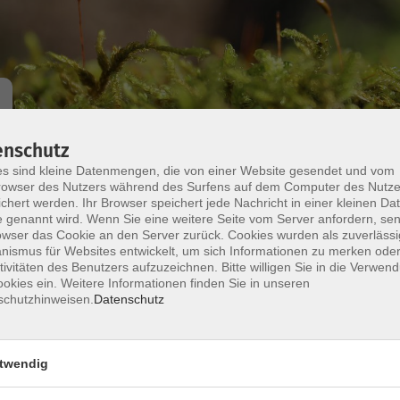
enschutz
s sind kleine Datenmengen, die von einer Website gesendet und vom
Wochentage
Tageszeit
owser des Nutzers während des Surfens auf dem Computer des Nutze
chert werden. Ihr Browser speichert jede Nachricht in einer kleinen Dat
 genannt wird. Wenn Sie eine weitere Seite vom Server anfordern, se
nur buchbare
nur beginnende
owser das Cookie an den Server zurück. Cookies wurden als zuverlässi
ismus für Websites entwickelt, um sich Informationen zu merken oder
tivitäten des Benutzers aufzuzeichnen. Bitte willigen Sie in die Verwen
Arabisch A2.1 – Fortsetzung
okies ein. Weitere Informationen finden Sie in unseren
Intensiv lernen in der Kleingruppe
schutzhinweisen.
Datenschutz
Arabisch A1.1 – Anfängerkurs
Intensiv lernen in der Kleingruppe
twendig