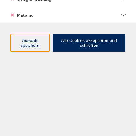
Maschinen - sie lernen, verstehen und entscheiden
nahezu selbständig. Der Onlinevortrag führt
Matomo
verständlich in die Grundlagen des maschinellen
Lernens ein, zeigt aktuelle Anwendungen im Alltag
und wirft einen Blick in die Zukunft einer Welt, in der
Auswahl
Alle Cookies akzeptieren und
Maschinen zunehmend "denken", statt nur speichern
speichern
schließen
oder rechnen. Online-Vortrag in Kooperation mit der
vhs Oberland.
15,00 €
Gebühr
*
Dr. Günter Spanner
In den Warenkorb