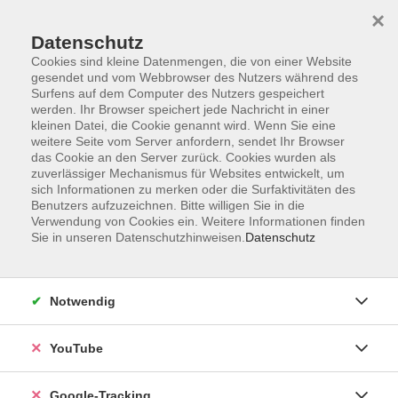
×
Datenschutz
Cookies sind kleine Datenmengen, die von einer Website
gesendet und vom Webbrowser des Nutzers während des
Surfens auf dem Computer des Nutzers gespeichert
Skip to main content
werden. Ihr Browser speichert jede Nachricht in einer
kleinen Datei, die Cookie genannt wird. Wenn Sie eine
weitere Seite vom Server anfordern, sendet Ihr Browser
das Cookie an den Server zurück. Cookies wurden als
zuverlässiger Mechanismus für Websites entwickelt, um
sich Informationen zu merken oder die Surfaktivitäten des
Benutzers aufzuzeichnen. Bitte willigen Sie in die
Verwendung von Cookies ein. Weitere Informationen finden
Sie in unseren Datenschutzhinweisen.
Datenschutz
Sie sind hier:
EDV & Digitalisierung
Notwendig
vhs.online: Wie Maschinen denken lernen –
Eine Reise in die Welt der KI
YouTube
Künstliche Intelligenz verändert die Welt der
Google-Tracking