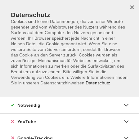
×
Datenschutz
Cookies sind kleine Datenmengen, die von einer Website
gesendet und vom Webbrowser des Nutzers während des
Surfens auf dem Computer des Nutzers gespeichert
Skip to main content
werden. Ihr Browser speichert jede Nachricht in einer
kleinen Datei, die Cookie genannt wird. Wenn Sie eine
weitere Seite vom Server anfordern, sendet Ihr Browser
Der Kurs konnte nicht gefunden werden.
das Cookie an den Server zurück. Cookies wurden als
zuverlässiger Mechanismus für Websites entwickelt, um
sich Informationen zu merken oder die Surfaktivitäten des
Benutzers aufzuzeichnen. Bitte willigen Sie in die
Verwendung von Cookies ein. Weitere Informationen finden
Sie in unseren Datenschutzhinweisen.
Datenschutz
Barrierefreiheitserklärung
Impressum
Datenschutzerklärung
Notwendig
AGB
Widerrufsrecht
YouTube
Widerruf
Google-Tracking