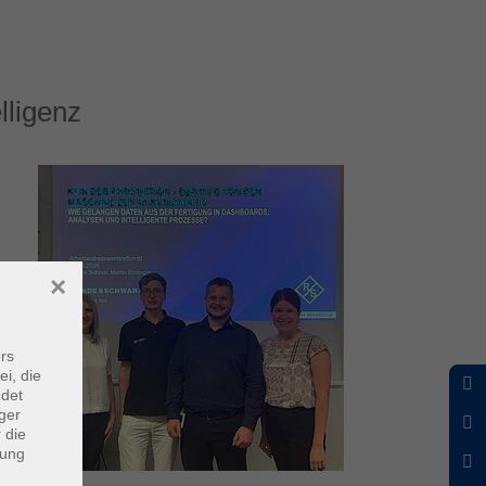
lligenz
×
rs
ei, die
ndet
ger
 die
dung