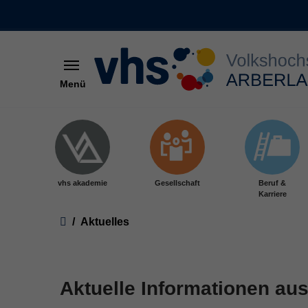
Menü
Skip to main content
vhs akademie
Gesellschaft
Beruf &
Karriere
You are here:
Aktuelles
Aktuelle Informationen aus