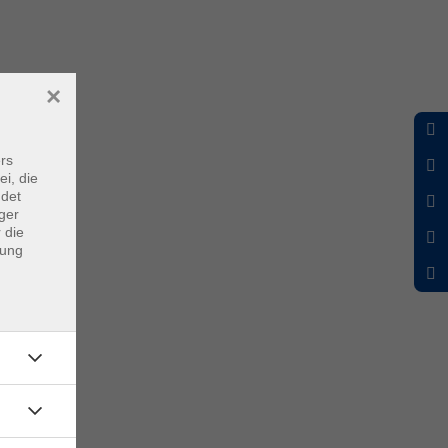
×
rs
ei, die
ndet
ger
 die
dung