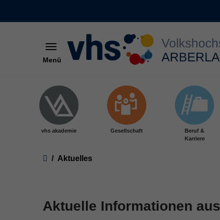
Menü
Skip to main content
vhs akademie
Gesellschaft
Beruf &
Karriere
You are here:
Aktuelles
Aktuelle Informationen aus