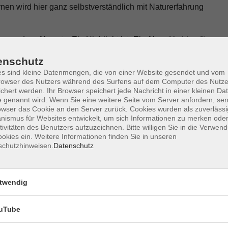
rnen wird hier ganz selbstverständlich mit Naturerfahrung
sondere Akzente. Ein Highlight ist „Ein Abend in Irland“
chten aus seiner Heimat, Irish-Musik mit seiner Band
enschutz
t versprechen einen ebenso unterhaltsamen wie
s sind kleine Datenmengen, die von einer Website gesendet und vom
 reichen vom „Songwriting-Workshop“ im Roten Schulhaus
owser des Nutzers während des Surfens auf dem Computer des Nutze
ren „Erinnerungen & Musik zum Frühstück“, das
chert werden. Ihr Browser speichert jede Nachricht in einer kleinen Dat
 genannt wird. Wenn Sie eine weitere Seite vom Server anfordern, se
owser das Cookie an den Server zurück. Cookies wurden als zuverlässi
ismus für Websites entwickelt, um sich Informationen zu merken oder
mersemester zahlreiche alltagsnahe Kurse. Der
tivitäten des Benutzers aufzuzeichnen. Bitte willigen Sie in die Verwen
t“ wird dank BNE-Förderung am Internationalen
okies ein. Weitere Informationen finden Sie in unseren
 Frauen. Mit „Steuerwissen für Rentner“ greift die vhs ein
schutzhinweisen.
Datenschutz
 Programm sind zudem Kinderkochkurse, die spielerisch
Nachhaltigkeit hat im Sommersemester ihren Platz: In
 entstehen aus alten Büchern neue Kunstwerke, während
twendig
ücke zu erhalten statt sie wegzuwerfen.
uTube
eil des Programms. Weiterbildungsangebote für
ng, Künstlicher Intelligenz, Social Media, Marketing oder