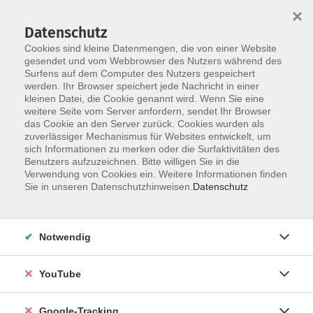
×
Datenschutz
Cookies sind kleine Datenmengen, die von einer Website
gesendet und vom Webbrowser des Nutzers während des
Surfens auf dem Computer des Nutzers gespeichert
Skip to main content
werden. Ihr Browser speichert jede Nachricht in einer
kleinen Datei, die Cookie genannt wird. Wenn Sie eine
weitere Seite vom Server anfordern, sendet Ihr Browser
das Cookie an den Server zurück. Cookies wurden als
zuverlässiger Mechanismus für Websites entwickelt, um
Mach, was du liebst!
sich Informationen zu merken oder die Surfaktivitäten des
Benutzers aufzuzeichnen. Bitte willigen Sie in die
Du hast auch Lust, deine Fähigkeiten
Verwendung von Cookies ein. Weitere Informationen finden
weiterzugeben?
Sie in unseren Datenschutzhinweisen.
Datenschutz
Dann melde dich bei uns!
Kontakt
Notwendig
YouTube
Google-Tracking