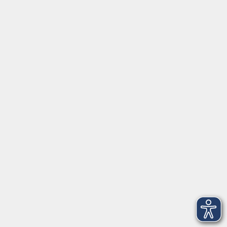
Programmbereiche
vhs akademie
Gesellschaft
Beruf & Karriere
EDV & Digitalisierung
Sprachen
Gesundheit
Kultur
Zielgruppen
Online