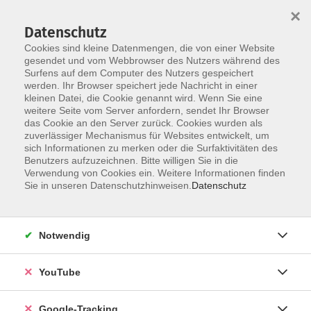
×
Datenschutz
Cookies sind kleine Datenmengen, die von einer Website
gesendet und vom Webbrowser des Nutzers während des
Surfens auf dem Computer des Nutzers gespeichert
Skip to main content
werden. Ihr Browser speichert jede Nachricht in einer
kleinen Datei, die Cookie genannt wird. Wenn Sie eine
weitere Seite vom Server anfordern, sendet Ihr Browser
das Cookie an den Server zurück. Cookies wurden als
zuverlässiger Mechanismus für Websites entwickelt, um
Mach, was du liebst!
sich Informationen zu merken oder die Surfaktivitäten des
Benutzers aufzuzeichnen. Bitte willigen Sie in die
Du hast auch Lust, deine Fähigkeiten
Verwendung von Cookies ein. Weitere Informationen finden
weiterzugeben?
Sie in unseren Datenschutzhinweisen.
Datenschutz
Dann melde dich bei uns!
Kontakt
Notwendig
YouTube
Google-Tracking