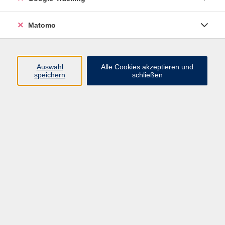
+49 9921 9605 4412
neubert@vhs-arberland.de
Matomo
Eva König
Bereich Bildung
+49 9921 9605-4478
koenig@vhs-arberland.de
Auswahl
Alle Cookies akzeptieren und
speichern
schließen
Eva Pauli
Bereich Bildung
+49 9921 9605-4489
pauli@vhs-arberland.de
Ergebnisse filtern
Geld verdienen an der Börse –
Grundlagen
Mi. 14.10.2026 19:00
MS© Teams