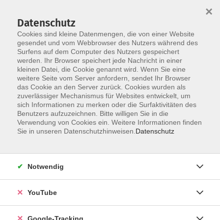
×
Datenschutz
Cookies sind kleine Datenmengen, die von einer Website
gesendet und vom Webbrowser des Nutzers während des
Surfens auf dem Computer des Nutzers gespeichert
Skip to main content
werden. Ihr Browser speichert jede Nachricht in einer
kleinen Datei, die Cookie genannt wird. Wenn Sie eine
weitere Seite vom Server anfordern, sendet Ihr Browser
das Cookie an den Server zurück. Cookies wurden als
Wirtschaft, Finanzen & Recht
zuverlässiger Mechanismus für Websites entwickelt, um
sich Informationen zu merken oder die Surfaktivitäten des
Benutzers aufzuzeichnen. Bitte willigen Sie in die
Verwendung von Cookies ein. Weitere Informationen finden
Sie in unseren Datenschutzhinweisen.
Datenschutz
2 Kurse
Notwendig
zurück zu Digitale Angebote
YouTube
Stephanie Neubert
Bereich Bildung
Google-Tracking