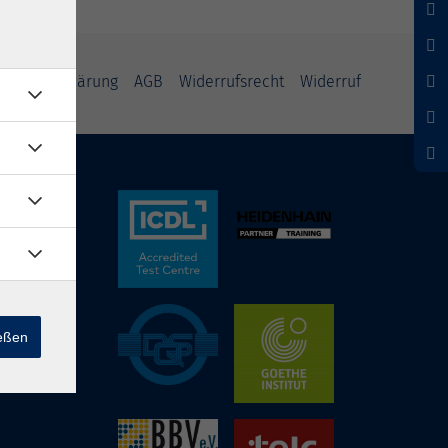
nschutzerklärung
AGB
Widerrufsrecht
Widerruf
ießen