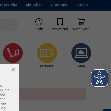
mbereiche
Aktuelles
Über uns
Service
Login
Merkzettel
Warenkorb
Kultur
Zielgruppen
Online
×
rs
ei, die
ndet
ger
 die
dung