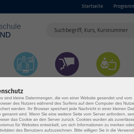
Startseite
Program
EDV &
Sprachen
Gesundheit
Digitalisierung
enschutz
s sind kleine Datenmengen, die von einer Website gesendet und vom
owser des Nutzers während des Surfens auf dem Computer des Nutze
chert werden. Ihr Browser speichert jede Nachricht in einer kleinen Dat
 genannt wird. Wenn Sie eine weitere Seite vom Server anfordern, se
owser das Cookie an den Server zurück. Cookies wurden als zuverlässi
ismus für Websites entwickelt, um sich Informationen zu merken oder
tivitäten des Benutzers aufzuzeichnen. Bitte willigen Sie in die Verwen