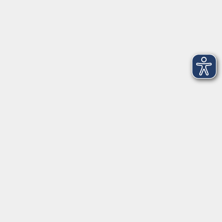
Barrierefreiheitserklärung
Impressum
Datenschutzerklärung
AGB
Widerrufsrecht
Widerruf
Volkshochschule ARBERLAND
Amtsgerichtstraße 6-8
94209 Regen