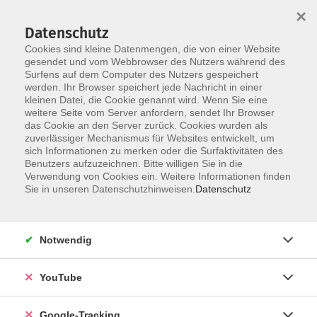
×
Datenschutz
Cookies sind kleine Datenmengen, die von einer Website
gesendet und vom Webbrowser des Nutzers während des
Surfens auf dem Computer des Nutzers gespeichert
Skip to main content
werden. Ihr Browser speichert jede Nachricht in einer
kleinen Datei, die Cookie genannt wird. Wenn Sie eine
weitere Seite vom Server anfordern, sendet Ihr Browser
das Cookie an den Server zurück. Cookies wurden als
zuverlässiger Mechanismus für Websites entwickelt, um
sich Informationen zu merken oder die Surfaktivitäten des
Benutzers aufzuzeichnen. Bitte willigen Sie in die
Verwendung von Cookies ein. Weitere Informationen finden
Sie in unseren Datenschutzhinweisen.
Datenschutz
Sie sind hier:
Notwendig
vhs.online: Das ABC der erfolgreichen Online-
Bewerbung
YouTube
Die "klassische" Bewerbung wird zunehmend durch
Google-Tracking