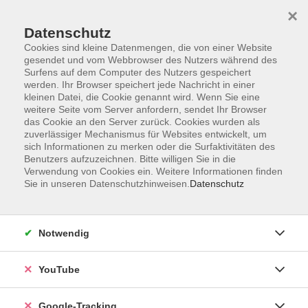
×
Datenschutz
Cookies sind kleine Datenmengen, die von einer Website
gesendet und vom Webbrowser des Nutzers während des
Surfens auf dem Computer des Nutzers gespeichert
Skip to main content
werden. Ihr Browser speichert jede Nachricht in einer
kleinen Datei, die Cookie genannt wird. Wenn Sie eine
weitere Seite vom Server anfordern, sendet Ihr Browser
das Cookie an den Server zurück. Cookies wurden als
zuverlässiger Mechanismus für Websites entwickelt, um
sich Informationen zu merken oder die Surfaktivitäten des
Benutzers aufzuzeichnen. Bitte willigen Sie in die
Verwendung von Cookies ein. Weitere Informationen finden
Sie in unseren Datenschutzhinweisen.
Datenschutz
Sie sind hier:
Beruf & Karriere
Notwendig
Stiftung Kinder forschen
Klänge und Geräusche
YouTube
Morgens klingelt der Wecker, auf der Straße fahren
Google-Tracking