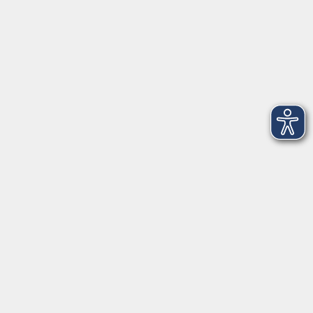
Barrierefreiheitserklärung
Impressum
Datenschutzerklärung
AGB
Widerrufsrecht
Widerruf
Volkshochschule ARBERLAND
Amtsgerichtstraße 6-8