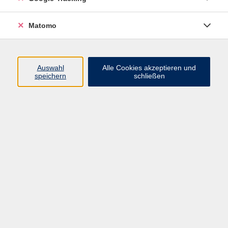
Autos und Busse vorbei, in der Kita singen alle
zusammen und rücken beim Aufstehen die Stühle laut
Matomo
über den Boden. Überall sind Dinge zu hören. Sie sind
mal laut, mal leise, rufen angenehme Gefühle hervor
oder signalisieren Gefahr.
Auswahl
Alle Cookies akzeptieren und
speichern
schließen
Diese Fortbildung bietet dir zahlreiche Ideen,
gemeinsam mit den Kindern Klänge und Geräusche
der Umgebung oder des eigenen Körpers zu
erforschen und dem eigenen Hören nachzugehen.
Also: Ohren gespitzt!
Darüber hinaus erfährst du, wie die Mädchen und
Jungen in Gruppen voneinander lernen und du als
pädagogische Fach- und Lehrkraft diesen Prozess gut
unterstützt.