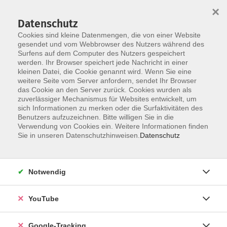
×
Datenschutz
Cookies sind kleine Datenmengen, die von einer Website
gesendet und vom Webbrowser des Nutzers während des
Surfens auf dem Computer des Nutzers gespeichert
Skip to main content
werden. Ihr Browser speichert jede Nachricht in einer
kleinen Datei, die Cookie genannt wird. Wenn Sie eine
weitere Seite vom Server anfordern, sendet Ihr Browser
das Cookie an den Server zurück. Cookies wurden als
Rumänisch
zuverlässiger Mechanismus für Websites entwickelt, um
sich Informationen zu merken oder die Surfaktivitäten des
Benutzers aufzuzeichnen. Bitte willigen Sie in die
Verwendung von Cookies ein. Weitere Informationen finden
Sie in unseren Datenschutzhinweisen.
Datenschutz
2 Kurse
Notwendig
zurück zu Sprachen
YouTube
Alexandra Silion
Berufliche Bildung
Google-Tracking