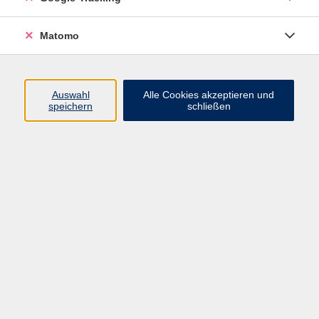
+49 9921 9605 4420
silion@vhs-arberland.de
Matomo
Sabrina Kraas
Komm. Geschäftsleiterin /
Bereichsleitung Bildung
+49 9921 9605 4447
Auswahl
Alle Cookies akzeptieren und
speichern
schließen
kraas@vhs-arberland.de
Ergebnisse filtern
Rumänisch
Mo. 06.07.2026 17:15
Regen
Rumänisch – Anfängerkurs
Mo. 05.10.2026 18:00