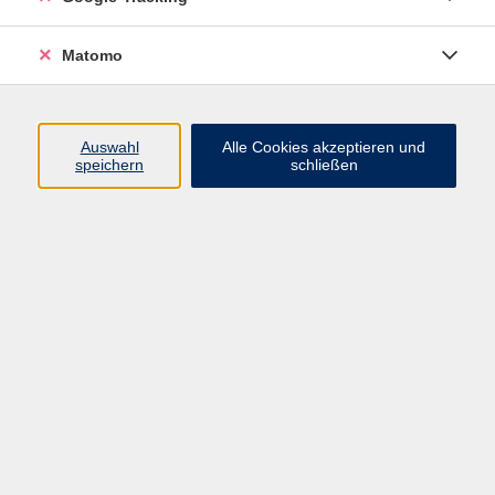
Volkshochschule ARBERLAND
Matomo
Amtsgerichtstraße 6-8
94209 Regen
Auswahl
Alle Cookies akzeptieren und
speichern
schließen
info@vhs-arberland.de
Tel.: +49 9921 9605 4400
Fax: +49 9921 9605 4455
Öffnungszeiten
Montag bis Donnerstag
08:30 - 12:00 Uhr
13:00 - 16:00 Uhr
Freitag