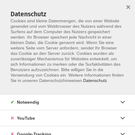
×
Datenschutz
Cookies sind kleine Datenmengen, die von einer Website
gesendet und vom Webbrowser des Nutzers während des
Surfens auf dem Computer des Nutzers gespeichert
Skip to main content
werden. Ihr Browser speichert jede Nachricht in einer
kleinen Datei, die Cookie genannt wird. Wenn Sie eine
weitere Seite vom Server anfordern, sendet Ihr Browser
Der Kurs konnte nicht gefunden werden.
das Cookie an den Server zurück. Cookies wurden als
zuverlässiger Mechanismus für Websites entwickelt, um
sich Informationen zu merken oder die Surfaktivitäten des
Benutzers aufzuzeichnen. Bitte willigen Sie in die
Verwendung von Cookies ein. Weitere Informationen finden
Barrierefreiheitserklärung
Sie in unseren Datenschutzhinweisen.
Datenschutz
Impressum
Datenschutzerklärung
Notwendig
AGB
Widerrufsrecht
YouTube
Widerruf
Google-Tracking