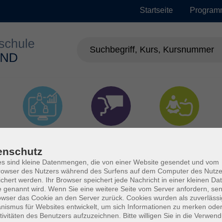
Startseite
Program
EDV &
Sprachen
Gesundheit
Digitalisierung
enschutz
s sind kleine Datenmengen, die von einer Website gesendet und vom
owser des Nutzers während des Surfens auf dem Computer des Nutze
chert werden. Ihr Browser speichert jede Nachricht in einer kleinen Dat
 genannt wird. Wenn Sie eine weitere Seite vom Server anfordern, se
owser das Cookie an den Server zurück. Cookies wurden als zuverlässi
ismus für Websites entwickelt, um sich Informationen zu merken oder
tivitäten des Benutzers aufzuzeichnen. Bitte willigen Sie in die Verwen