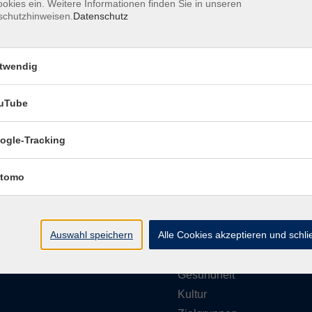
okies ein. Weitere Informationen finden Sie in unseren
schutzhinweisen.
Datenschutz
Barrierefreiheitserklärung
Impressum
Daten
twendig
uTube
ungszeiten
Programmbereiche
ogle-Tracking
g bis Donnerstag
tomo
vhs akademie
- 12:00 Uhr
Gesellschaft
- 16:00 Uhr
Beruf & Karriere
Auswahl speichern
Alle Cookies akzeptieren und schl
EDV & Digitalisierung
g
- 12:00 Uhr
Sprachen
Gesundheit
Kultur