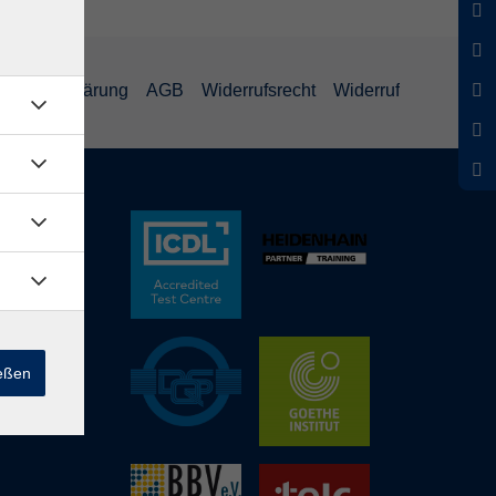
schutzerklärung
AGB
Widerrufsrecht
Widerruf
ießen