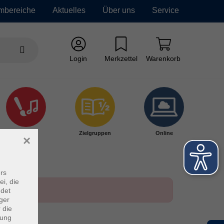
mbereiche
Aktuelles
Über uns
Service
Login
Merkzettel
Warenkorb
Kultur
Zielgruppen
Online
×
rs
ei, die
ndet
ger
 die
dung