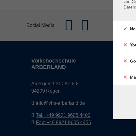
von Co
Daten
Social Media
No
Yo
Volkshochschule
Öffn
Go
ARBERLAND
Monta
Ma
Amtsgerichtstraße 6-8
08:30 
94209 Regen
13:00 
info@vhs-arberland.de
Freita
08:30 
Tel.: +49 9921 9605 4400
Fax: +49 9921 9605 4455