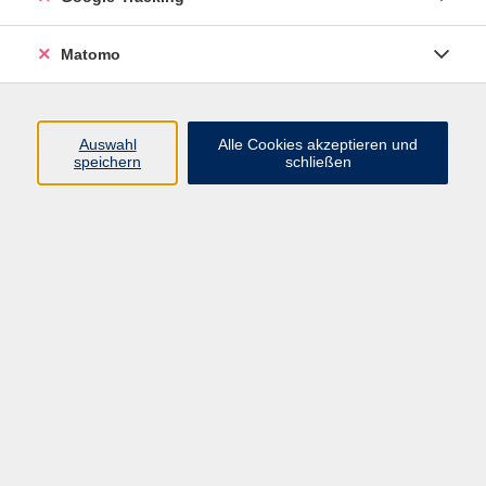
Volkshochschule ARBERLAND
Matomo
Amtsgerichtstraße 6-8
94209 Regen
Auswahl
Alle Cookies akzeptieren und
speichern
schließen
info@vhs-arberland.de
Tel.: +49 9921 9605 4400
Fax: +49 9921 9605 4455
Öffnungszeiten
Montag bis Donnerstag
08:30 - 12:00 Uhr
13:00 - 16:00 Uhr
Freitag