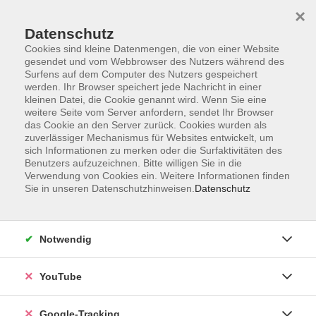
×
Datenschutz
Cookies sind kleine Datenmengen, die von einer Website
gesendet und vom Webbrowser des Nutzers während des
Surfens auf dem Computer des Nutzers gespeichert
Skip to main content
werden. Ihr Browser speichert jede Nachricht in einer
kleinen Datei, die Cookie genannt wird. Wenn Sie eine
weitere Seite vom Server anfordern, sendet Ihr Browser
Der Kurs konnte nicht gefunden werden.
das Cookie an den Server zurück. Cookies wurden als
zuverlässiger Mechanismus für Websites entwickelt, um
sich Informationen zu merken oder die Surfaktivitäten des
Benutzers aufzuzeichnen. Bitte willigen Sie in die
Verwendung von Cookies ein. Weitere Informationen finden
Sie in unseren Datenschutzhinweisen.
Datenschutz
Barrierefreiheitserklärung
Impressum
Datenschutzerklärung
Notwendig
AGB
Widerrufsrecht
YouTube
Widerruf
Google-Tracking