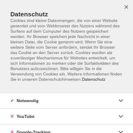
×
Datenschutz
Cookies sind kleine Datenmengen, die von einer Website
gesendet und vom Webbrowser des Nutzers während des
Surfens auf dem Computer des Nutzers gespeichert
Skip to main content
werden. Ihr Browser speichert jede Nachricht in einer
kleinen Datei, die Cookie genannt wird. Wenn Sie eine
weitere Seite vom Server anfordern, sendet Ihr Browser
das Cookie an den Server zurück. Cookies wurden als
zuverlässiger Mechanismus für Websites entwickelt, um
sich Informationen zu merken oder die Surfaktivitäten des
Benutzers aufzuzeichnen. Bitte willigen Sie in die
Verwendung von Cookies ein. Weitere Informationen finden
Sie in unseren Datenschutzhinweisen.
Datenschutz
Sie sind hier:
vhs akademie
Notwendig
Modulreihe KI im HR-Bereich: Modul 3
Präsentationen auf Knopfdruck
YouTube
KI-Tools für HR-Profis
Google-Tracking