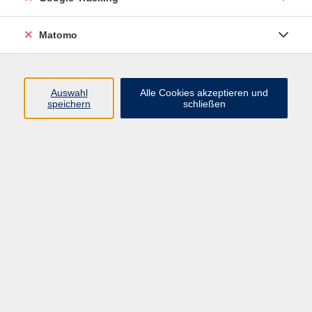
und verbessern kann und wie Sie als HR-Profi
Führungskräfte in diesem Wandel unterstützen
Matomo
können.
Ihr Nutzen:
• Sie lernen neue Möglichkeiten kennen, wie KI
Auswahl
Alle Cookies akzeptieren und
speichern
schließen
Führungsarbeit unterstützen kann.
• Sie erhalten Impulse für den Umgang mit
komplexen Entscheidungs- und Führungssituationen.
• Sie verstehen Chancen und Grenzen von KI im
Führungsalltag.
• Sie können Führungskräfte bei der Einführung und
Nutzung von KI-Anwendungen gezielt begleiten.
Diese Reihe richtet sich an HR-Manager:innen,
Personalentwickler:innen und alle Personaler:innen,
die ihr Verständnis für KI ausbauen und die neuesten
Technologien nutzen möchten.