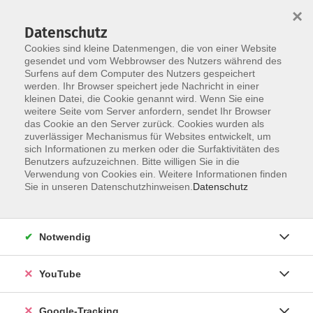
×
Datenschutz
Cookies sind kleine Datenmengen, die von einer Website
gesendet und vom Webbrowser des Nutzers während des
Surfens auf dem Computer des Nutzers gespeichert
Skip to main content
werden. Ihr Browser speichert jede Nachricht in einer
kleinen Datei, die Cookie genannt wird. Wenn Sie eine
weitere Seite vom Server anfordern, sendet Ihr Browser
das Cookie an den Server zurück. Cookies wurden als
zuverlässiger Mechanismus für Websites entwickelt, um
sich Informationen zu merken oder die Surfaktivitäten des
Benutzers aufzuzeichnen. Bitte willigen Sie in die
Verwendung von Cookies ein. Weitere Informationen finden
Sie in unseren Datenschutzhinweisen.
Datenschutz
Sie sind hier:
vhs akademie
Notwendig
Modulreihe KI im HR-Bereich: Modul 7 KI als
Unterstützungstool für Führungskräfte!?
YouTube
Untersuchen Sie, wie KI-Tools Führung beeinflussen
Google-Tracking