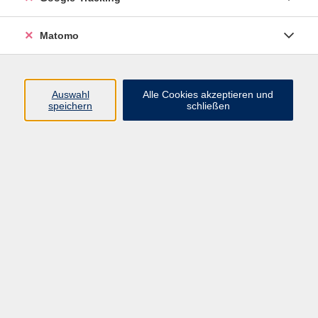
Volkshochschule ARBERLAND
Matomo
Amtsgerichtstraße 6-8
94209 Regen
Auswahl
Alle Cookies akzeptieren und
speichern
schließen
info@vhs-arberland.de
Tel.: +49 9921 9605 4400
Fax: +49 9921 9605 4455
Öffnungszeiten
Montag bis Donnerstag
08:30 - 12:00 Uhr
13:00 - 16:00 Uhr
Freitag