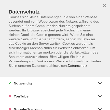
×
Datenschutz
Cookies sind kleine Datenmengen, die von einer Website
gesendet und vom Webbrowser des Nutzers während des
Surfens auf dem Computer des Nutzers gespeichert
Skip to main content
werden. Ihr Browser speichert jede Nachricht in einer
kleinen Datei, die Cookie genannt wird. Wenn Sie eine
weitere Seite vom Server anfordern, sendet Ihr Browser
Der Kurs konnte nicht gefunden werden.
das Cookie an den Server zurück. Cookies wurden als
zuverlässiger Mechanismus für Websites entwickelt, um
sich Informationen zu merken oder die Surfaktivitäten des
Benutzers aufzuzeichnen. Bitte willigen Sie in die
Verwendung von Cookies ein. Weitere Informationen finden
Sie in unseren Datenschutzhinweisen.
Datenschutz
Barrierefreiheitserklärung
Impressum
Datenschutzerklärung
Notwendig
AGB
Widerrufsrecht
YouTube
Widerruf
Google-Tracking