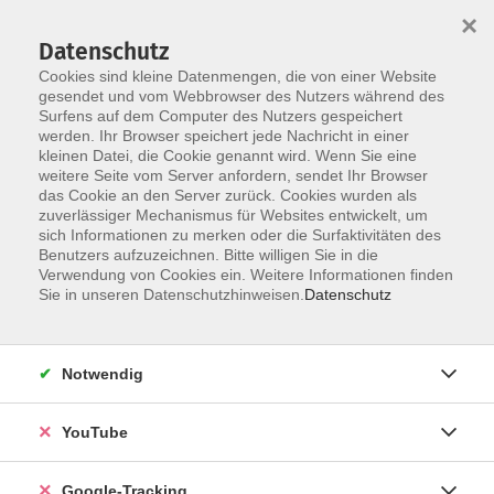
×
Datenschutz
Cookies sind kleine Datenmengen, die von einer Website
gesendet und vom Webbrowser des Nutzers während des
Surfens auf dem Computer des Nutzers gespeichert
Skip to main content
werden. Ihr Browser speichert jede Nachricht in einer
kleinen Datei, die Cookie genannt wird. Wenn Sie eine
weitere Seite vom Server anfordern, sendet Ihr Browser
das Cookie an den Server zurück. Cookies wurden als
zuverlässiger Mechanismus für Websites entwickelt, um
Mach, was du liebst!
sich Informationen zu merken oder die Surfaktivitäten des
Benutzers aufzuzeichnen. Bitte willigen Sie in die
Du hast auch Lust, deine Fähigkeiten
Verwendung von Cookies ein. Weitere Informationen finden
weiterzugeben?
Sie in unseren Datenschutzhinweisen.
Datenschutz
Dann melde dich bei uns!
Kontakt
Notwendig
YouTube
Google-Tracking