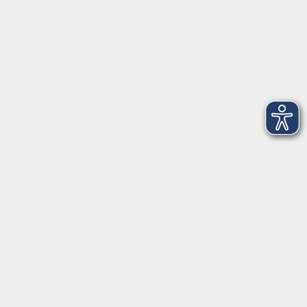
Gesellschaft
Beruf & Karriere
EDV & Digitalisierung
Sprachen
Gesundheit
Kultur
Zielgruppen
Online