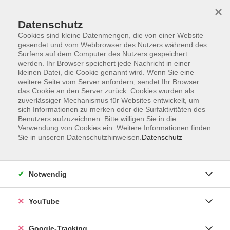
×
Datenschutz
Cookies sind kleine Datenmengen, die von einer Website
gesendet und vom Webbrowser des Nutzers während des
Surfens auf dem Computer des Nutzers gespeichert
Skip to main content
werden. Ihr Browser speichert jede Nachricht in einer
kleinen Datei, die Cookie genannt wird. Wenn Sie eine
weitere Seite vom Server anfordern, sendet Ihr Browser
das Cookie an den Server zurück. Cookies wurden als
zuverlässiger Mechanismus für Websites entwickelt, um
sich Informationen zu merken oder die Surfaktivitäten des
Benutzers aufzuzeichnen. Bitte willigen Sie in die
Verwendung von Cookies ein. Weitere Informationen finden
Sie in unseren Datenschutzhinweisen.
Datenschutz
Sie sind hier:
Kultur
Notwendig
Mäppchen aus Fischleder – nachhaltig &
einzigartig
YouTube
Der Künstler zeigt dir, wie aus einem Nebenprodukt
Google-Tracking