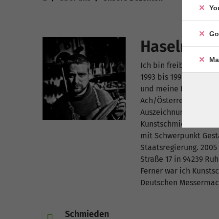
Yo
Go
Haselmayr,
Ma
Ich bin freiberuflich
1993 bis 1996 lernte 
und meine Kreativität
Ach/Österreich beim 
Auszeichnung als eine
Kunstschmied. 2003 bi
mit Schwerpunkt Gesta
Staatsregierung. 2005
Straße 17 in 94239 Ru
Ferner war ich Kunst
Deutschen Messermach
Schmieden