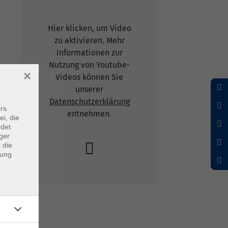
Hier klicken, um Video
zu aktivieren. Mehr
Informationen zur
Nutzung von Youtube-
×
Videos können Sie
unserer
Datenschutzerklärung
rs
entnehmen.
ei, die
ndet
ger
 die
dung