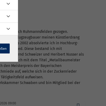
 Augsburg nach Ruhmannsfelden gezogen.
igkeit als Flugzeugbauer meinen Künstlerdrang
n. 2000 bis 2002 absolvierte ich in Hochburg-
unstschmied. Diese bestand ich mit
ießen
 ich bei Bernd Schweizer und Heribert Nusser als
chen, die ich mit dem Titel „Metallbaumeister
ich den Meisterpreis der Bayerischen
hmiede auf, welche sich in der Zuckenrieder
Tätigkeitsfeld aufweisen.
erkskammer Schwaben und bin Mitglied bei der
.2026 09:00