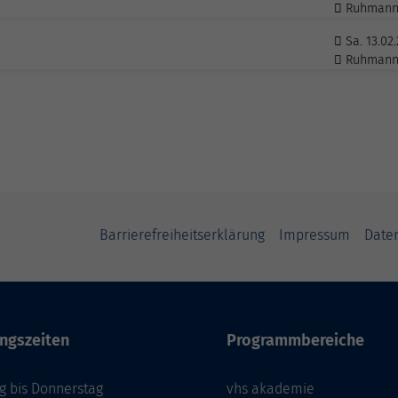
Ruhmann
Sa. 13.02
Ruhmann
Barrierefreiheitserklärung
Impressum
Date
ngszeiten
Programmbereiche
g bis Donnerstag
vhs akademie