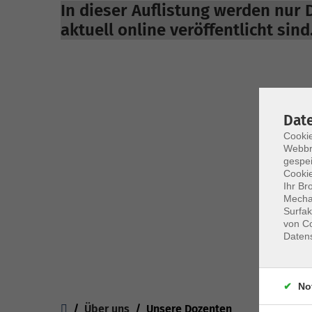
In dieser Auflistung werden nur
aktuell online veröffentlicht sind
Dat
Cookie
Webbr
gespei
Cookie
Ihr Br
Mechan
Surfak
von Co
Daten
No
You are here:
Über uns
Unsere Dozenten