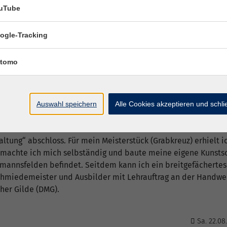
uTube
ogle-Tracking
 Tobias
tomo
er Kunstschmied aus Leidenschaft und bin im Januar 2016 von
ich Flugzeugbauer bei Messerschmitt-Bölkow-Blohm. Da die Tät
 nicht befriedigte, entschloss ich mich Kunstschmied zu werde
Obmann der Schmiedeinnung Peter Lechner meine Lehre als K
Auswahl speichern
Alle Cookies akzeptieren und schl
r der besten Absolventen Österreichs. Anschließend arbeitete
s 2004 besuchte ich die Meisterschule im Handwerkerhof Mün
ltung“ abschloss. Für mein Meisterstück (Grabkreuz) erhielt 
 machte ich mich selbständig und baute meine eigene Kunstsc
hmannsfelden befindet. Seitdem kann ich ein breitgefächertes 
schmiedemeister und Ausbilder mit Lehrauftrag an der Handw
er Gilde (DMG).
Sa. 22.08