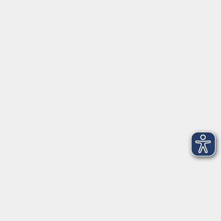
Beruf & Karriere
EDV & Digitalisierung
Sprachen
Gesundheit
Kultur
Zielgruppen
Online