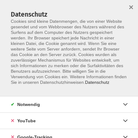
×
Datenschutz
Cookies sind kleine Datenmengen, die von einer Website
gesendet und vom Webbrowser des Nutzers während des
Surfens auf dem Computer des Nutzers gespeichert
Skip to main content
werden. Ihr Browser speichert jede Nachricht in einer
kleinen Datei, die Cookie genannt wird. Wenn Sie eine
weitere Seite vom Server anfordern, sendet Ihr Browser
das Cookie an den Server zurück. Cookies wurden als
zuverlässiger Mechanismus für Websites entwickelt, um
Mach, was du liebst!
sich Informationen zu merken oder die Surfaktivitäten des
Benutzers aufzuzeichnen. Bitte willigen Sie in die
Du hast auch Lust, deine Fähigkeiten
Verwendung von Cookies ein. Weitere Informationen finden
weiterzugeben?
Sie in unseren Datenschutzhinweisen.
Datenschutz
Dann melde dich bei uns!
Kontakt
Notwendig
YouTube
Google-Tracking