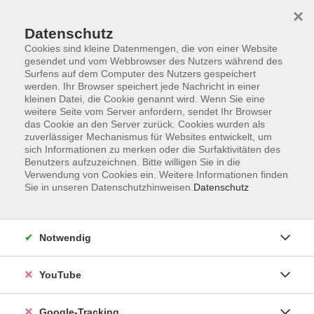
×
Datenschutz
Cookies sind kleine Datenmengen, die von einer Website
gesendet und vom Webbrowser des Nutzers während des
Surfens auf dem Computer des Nutzers gespeichert
Skip to main content
werden. Ihr Browser speichert jede Nachricht in einer
kleinen Datei, die Cookie genannt wird. Wenn Sie eine
weitere Seite vom Server anfordern, sendet Ihr Browser
das Cookie an den Server zurück. Cookies wurden als
zuverlässiger Mechanismus für Websites entwickelt, um
sich Informationen zu merken oder die Surfaktivitäten des
Benutzers aufzuzeichnen. Bitte willigen Sie in die
Verwendung von Cookies ein. Weitere Informationen finden
Sie in unseren Datenschutzhinweisen.
Datenschutz
Sie sind hier:
EDV & Digitalisierung
EDV-Spezial
Notwendig
Programmieren lernen mit Python – Einstieg
für Neugierige
YouTube
Programmieren klingt kompliziert – ist es aber nicht. In
Google-Tracking