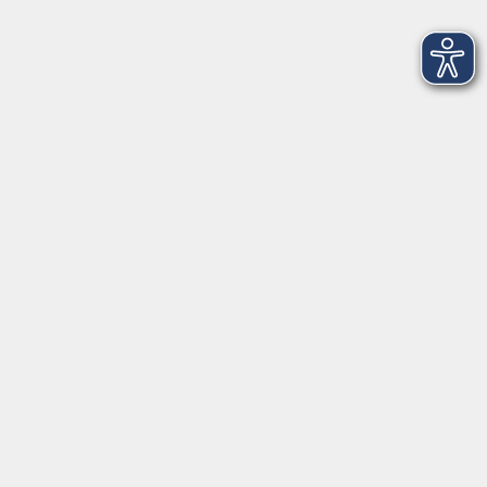
Barrierefreiheitserklärung
Impressum
Datenschutzerklärung
AGB
Widerrufsrecht
Widerruf
Volkshochschule ARBERLAND
Amtsgerichtstraße 6-8
94209 Regen
info@vhs-arberland.de
Tel.: +49 9921 9605 4400
Fax: +49 9921 9605 4455