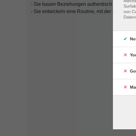
Mechan
- Sie bauen Beziehungen authentisch auf, statt 
Surfak
- Sie entwickeln eine Routine, mit der Sie Ihr Ne
von Co
Daten
No
Yo
Go
Ma