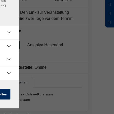
 die
dung
Hinweis:
Den Link zur Veranstaltung
erhalten Sie zwei Tage vor dem Termin.
Dozent*in:
Antoniya Hasenöhrl
Geschäftsstelle:
Online
MS© Teams…
ießen
MS© Teams - Online-Kursraum
Online-Kursraum