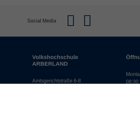
Social Media
Volkshochschule
Öffn
ARBERLAND
Monta
Amtsgerichtstraße 6-8
08:30 
94209 Regen
13:00 
info@vhs-arberland.de
Freita
08:30 
Tel.: +49 9921 9605 4400
Fax: +49 9921 9605 4455