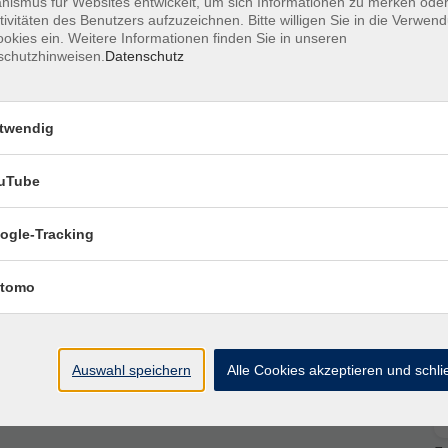
ismus für Websites entwickelt, um sich Informationen zu merken oder
oberflächlich Kontakte zu sammeln.
tivitäten des Benutzers aufzuzeichnen. Bitte willigen Sie in die Verwen
tzwerk langfristig und mit wenig Aufwand pflegen.
okies ein. Weitere Informationen finden Sie in unseren
schutzhinweisen.
Datenschutz
twendig
uTube
ogle-Tracking
tomo
Auswahl speichern
Alle Cookies akzeptieren und schl