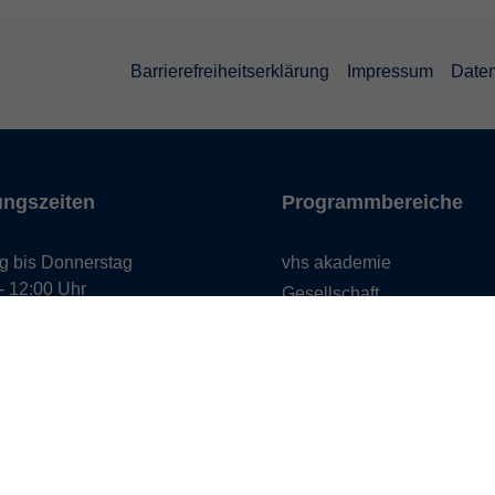
Barrierefreiheitserklärung
Impressum
Daten
ungszeiten
Programmbereiche
g bis Donnerstag
vhs akademie
- 12:00 Uhr
Gesellschaft
- 16:00 Uhr
Beruf & Karriere
EDV & Digitalisierung
g
- 12:00 Uhr
Sprachen
Gesundheit
Kultur
Zielgruppen