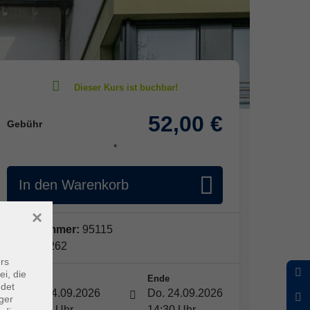
52,00 €
Gebühr
*
In den Warenkorb
×
Kursnummer:
95115
Periode 262
rs
ei, die
Start
Ende
ndet
Do. 24.09.2026
Do. 24.09.2026
ger
13:00 Uhr
14:30 Uhr