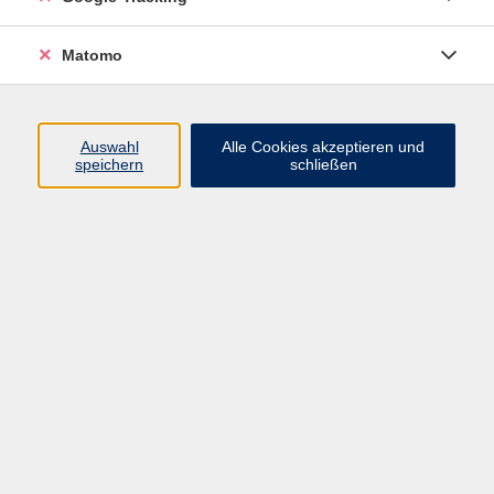
Keine passenden Kurse gefunden.
Matomo
Auswahl
Alle Cookies akzeptieren und
speichern
schließen
Barrierefreiheitserklärung
Impressum
Datenschutzerklärung
AGB
Widerrufsrecht
Widerruf
Volkshochschule ARBERLAND