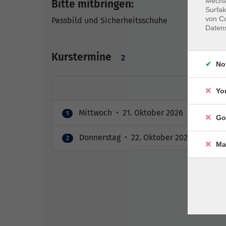
Mechan
Bitte mitbringen:
Surfak
von Co
Passbild und Sicherheitsschuhe
Daten
Kurstermine
2
No
Yo
Mittwoch
•
21. Oktober 2026
•
08:00 – 1
1
Go
Donnerstag
•
22. Oktober 2026
•
08:00 
2
Ma