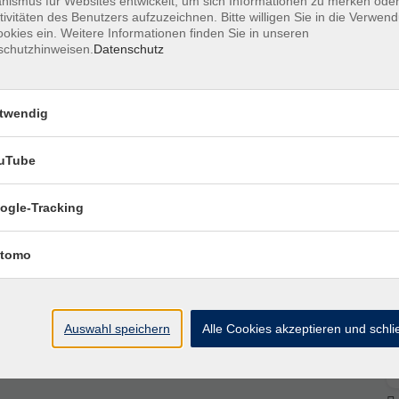
ismus für Websites entwickelt, um sich Informationen zu merken oder
tivitäten des Benutzers aufzuzeichnen. Bitte willigen Sie in die Verwen
okies ein. Weitere Informationen finden Sie in unseren
schutzhinweisen.
Datenschutz
twendig
Ort / Raum
uTube
5:45 Uhr
ogle-Tracking
– 15:45 Uhr
tomo
Auswahl speichern
Alle Cookies akzeptieren und schl