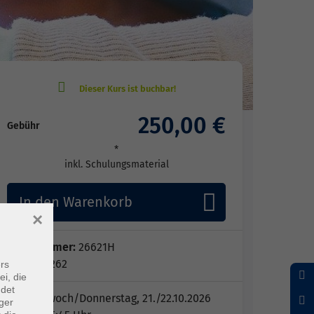
250,00 €
Gebühr
*
inkl. Schulungsmaterial
In den Warenkorb
×
Kursnummer:
26621H
Periode 262
rs
ei, die
ndet
2x • Mittwoch/Donnerstag, 21./22.10.2026
ger