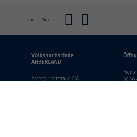
Social Media
Volkshochschule
Öffnu
ARBERLAND
Monta
Amtsgerichtstraße 6-8
08:30 
94209 Regen
13:00 
info@vhs-arberland.de
Freita
08:30 
Tel.: +49 9921 9605 4400
Fax: +49 9921 9605 4455