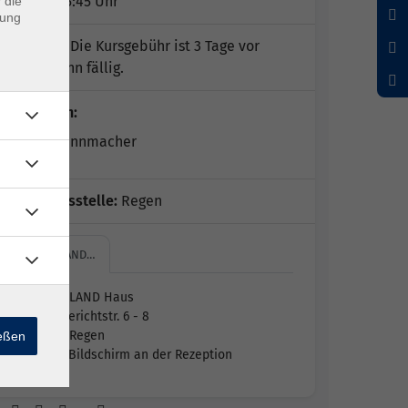
08:00 - 15:45 Uhr
 die
dung
Hinweis:
Die Kursgebühr ist 3 Tage vor
Kursbeginn fällig.
Dozent*in:
Josef Spannmacher
Geschäftsstelle:
Regen
ARBERLAND…
ARBERLAND Haus
Amtsgerichtstr. 6 - 8
94209 Regen
ießen
siehe Bildschirm an der Rezeption