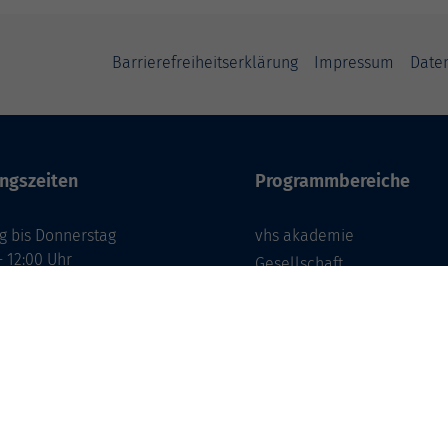
Barrierefreiheitserklärung
Impressum
Date
ngszeiten
Programmbereiche
g bis Donnerstag
vhs akademie
- 12:00 Uhr
Gesellschaft
- 16:00 Uhr
Beruf & Karriere
EDV & Digitalisierung
g
- 12:00 Uhr
Sprachen
Gesundheit
Kultur
Zielgruppen