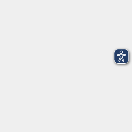
Barrierefreiheitserklärung
Impressum
Datenschutzerklärung
AGB
Widerrufsrecht
Widerruf
Volkshochschule ARBERLAND
Amtsgerichtstraße 6-8
94209 Regen