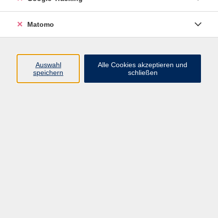
stärkt Schritt für Schritt den Weg zurück in den
Arbeitsalltag. Mit Stressmanagement, Bewegung,
Matomo
Ernährung und Ergonomie wird die eigene
Gesundheit gefestigt. In der Projektwerkstatt können
kreative, digitale und praktische Fähigkeiten neu
entdeckt werden. Gruppencoaching, regionale
Auswahl
Alle Cookies akzeptieren und
speichern
schließen
Chancen, Mobilitätshilfen und
Betriebsbesichtigungen geben Orientierung.
Bewerbungstraining und moderne KI-Tools bereiten
auf einen erfolgreichen Neustart vor. Optional ist ein
Praktikum möglich.
Kosten auf Anfrage
Gebühr