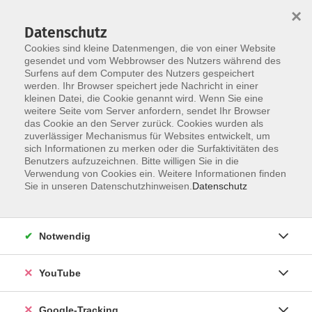
×
Datenschutz
Cookies sind kleine Datenmengen, die von einer Website
gesendet und vom Webbrowser des Nutzers während des
Surfens auf dem Computer des Nutzers gespeichert
Skip to main content
werden. Ihr Browser speichert jede Nachricht in einer
kleinen Datei, die Cookie genannt wird. Wenn Sie eine
weitere Seite vom Server anfordern, sendet Ihr Browser
das Cookie an den Server zurück. Cookies wurden als
zuverlässiger Mechanismus für Websites entwickelt, um
sich Informationen zu merken oder die Surfaktivitäten des
Benutzers aufzuzeichnen. Bitte willigen Sie in die
Verwendung von Cookies ein. Weitere Informationen finden
Sie in unseren Datenschutzhinweisen.
Datenschutz
Sie sind hier:
Beruf & Karriere
Notwendig
Fit für die Zukunft
Mit sozialpädagogischer Betreuung
YouTube
Die Qualifizierung eröffnet neue Perspektiven und
Google-Tracking