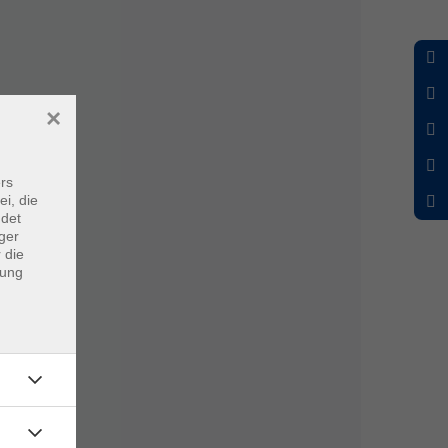
×
rs
ei, die
ndet
ger
 die
dung