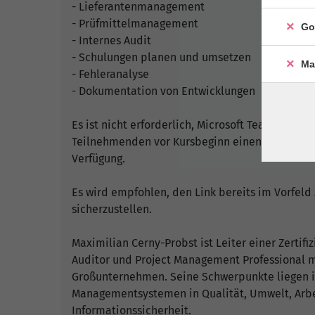
- Lieferantenmanagement
- Prüfmittelmanagement
Go
- Internes Audit
- Schulungen planen und umsetzen
Ma
- Fehleranalyse
- Dokumentation von Entwicklungen
Es ist nicht erforderlich, Microsoft Teams vorab 
Teilnehmenden vor Kursbeginn einen entsprech
Verfügung.
Es wird empfohlen, den Link bereits im Vorfeld
sicherzustellen.
Maximilian Cerny-Probst ist Leiter einer Zertif
Auditor und Project Management Professional m
Großunternehmen. Seine Schwerpunkte liegen 
Managementsystemen in Qualität, Umwelt, Arbe
Informationssicherheit.