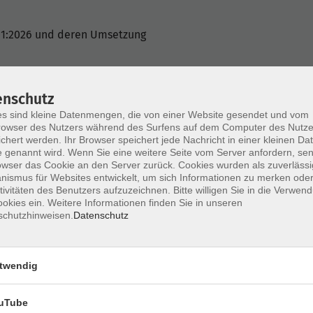
001:2026 und deren Umsetzung
enschutz
Qualitätsmanagements
s sind kleine Datenmengen, die von einer Website gesendet und vom
owser des Nutzers während des Surfens auf dem Computer des Nutze
chert werden. Ihr Browser speichert jede Nachricht in einer kleinen Dat
 genannt wird. Wenn Sie eine weitere Seite vom Server anfordern, se
owser das Cookie an den Server zurück. Cookies wurden als zuverlässi
ismus für Websites entwickelt, um sich Informationen zu merken oder
tivitäten des Benutzers aufzuzeichnen. Bitte willigen Sie in die Verwen
okies ein. Weitere Informationen finden Sie in unseren
schutzhinweisen.
Datenschutz
twendig
uTube