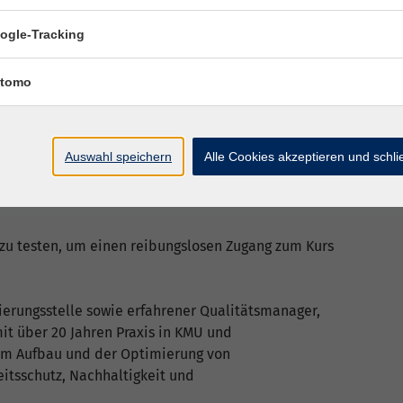
ogle-Tracking
tomo
Auswahl speichern
Alle Cookies akzeptieren und schl
als Software zu installieren. Die Lehrkraft stellt den
enden Microsoft-Teams-Link über die vhs zur
 zu testen, um einen reibungslosen Zugang zum Kurs
izierungsstelle sowie erfahrener Qualitätsmanager,
it über 20 Jahren Praxis in KMU und
im Aufbau und der Optimierung von
itsschutz, Nachhaltigkeit und