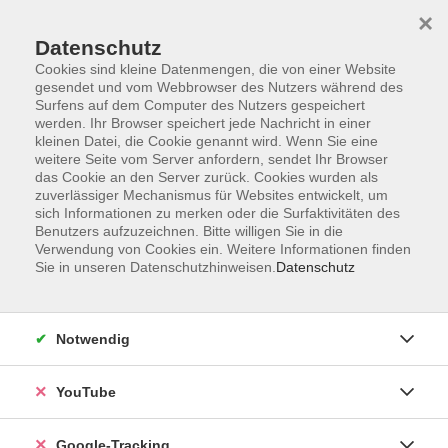
×
Datenschutz
Cookies sind kleine Datenmengen, die von einer Website
gesendet und vom Webbrowser des Nutzers während des
Surfens auf dem Computer des Nutzers gespeichert
Skip to main content
werden. Ihr Browser speichert jede Nachricht in einer
kleinen Datei, die Cookie genannt wird. Wenn Sie eine
weitere Seite vom Server anfordern, sendet Ihr Browser
das Cookie an den Server zurück. Cookies wurden als
zuverlässiger Mechanismus für Websites entwickelt, um
sich Informationen zu merken oder die Surfaktivitäten des
Benutzers aufzuzeichnen. Bitte willigen Sie in die
Verwendung von Cookies ein. Weitere Informationen finden
Sie in unseren Datenschutzhinweisen.
Datenschutz
Sie sind hier:
EDV & Digitalisierung
Notwendig
Kreativ fotografieren – Praxis-Workshop in
Regensburg
YouTube
Fotografie entdecken – kreativ, modern & mit
jeder Menge Praxis
Google-Tracking