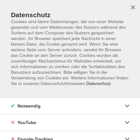
×
Datenschutz
Cookies sind kleine Datenmengen, die von einer Website
gesendet und vom Webbrowser des Nutzers während des
Surfens auf dem Computer des Nutzers gespeichert
Skip to main content
werden. Ihr Browser speichert jede Nachricht in einer
kleinen Datei, die Cookie genannt wird. Wenn Sie eine
weitere Seite vom Server anfordern, sendet Ihr Browser
das Cookie an den Server zurück. Cookies wurden als
zuverlässiger Mechanismus für Websites entwickelt, um
sich Informationen zu merken oder die Surfaktivitäten des
Benutzers aufzuzeichnen. Bitte willigen Sie in die
Verwendung von Cookies ein. Weitere Informationen finden
Sie in unseren Datenschutzhinweisen.
Datenschutz
Sie sind hier:
Gesellschaft
Notwendig
Unterwegs mit dem Naturpark Ranger -
Tierische Bewohner des Regentales und der
YouTube
Ruine Altnußberg
Google-Tracking