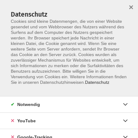
×
Datenschutz
Cookies sind kleine Datenmengen, die von einer Website
gesendet und vom Webbrowser des Nutzers während des
Surfens auf dem Computer des Nutzers gespeichert
Skip to main content
werden. Ihr Browser speichert jede Nachricht in einer
kleinen Datei, die Cookie genannt wird. Wenn Sie eine
weitere Seite vom Server anfordern, sendet Ihr Browser
das Cookie an den Server zurück. Cookies wurden als
zuverlässiger Mechanismus für Websites entwickelt, um
sich Informationen zu merken oder die Surfaktivitäten des
Benutzers aufzuzeichnen. Bitte willigen Sie in die
Verwendung von Cookies ein. Weitere Informationen finden
Sie in unseren Datenschutzhinweisen.
Datenschutz
Sie sind hier:
Kultur
Notwendig
Bandworkshop für Jugendliche (15-21 Jahre)
YouTube
Dieser Workshop ist für alle, die gerne zusammen mit
anderen musizieren möchten, aber nicht die
Google-Tracking