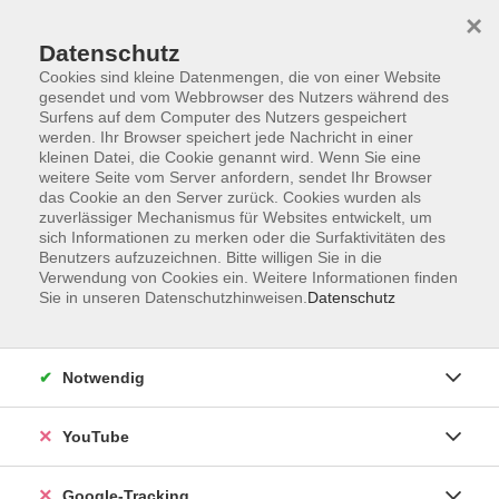
×
Datenschutz
Cookies sind kleine Datenmengen, die von einer Website
gesendet und vom Webbrowser des Nutzers während des
Surfens auf dem Computer des Nutzers gespeichert
Skip to main content
werden. Ihr Browser speichert jede Nachricht in einer
kleinen Datei, die Cookie genannt wird. Wenn Sie eine
weitere Seite vom Server anfordern, sendet Ihr Browser
das Cookie an den Server zurück. Cookies wurden als
zuverlässiger Mechanismus für Websites entwickelt, um
sich Informationen zu merken oder die Surfaktivitäten des
Benutzers aufzuzeichnen. Bitte willigen Sie in die
Verwendung von Cookies ein. Weitere Informationen finden
Sie in unseren Datenschutzhinweisen.
Datenschutz
Sie sind hier:
Kultur
Notwendig
Bier- & Eiskeller
Führung der Postkellerfreunde Regen e.V.
YouTube
Die historische „Regener Unterwelt“ besteht sage und
Google-Tracking