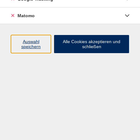
schreibe aus 25 Bier- und Eiskellern, von denen acht
Keller zugänglich sind. Etwa 300 Jahre sind die
Matomo
Gewölbekeller alt, kunstvoll gemauert aus dem
„Regenbühl Gneis“, einer Gesteinsart, die es nur in
Regen gibt. Bei dieser Führung erfährst du mehr über
Auswahl
Alle Cookies akzeptieren und
die historische „Regener Unterwelt“ sowie über die
speichern
schließen
Geschichte der Bier- und Eiskeller.
kostenfrei
Gebühr
kostenfrei, Anmeldung bei Postkellerfreunde
Regen e.V.
Treffpunkt: Niederbayerisches
Landwirtschaftsmuseum, Schulgasse