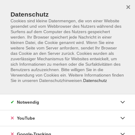
×
Datenschutz
Cookies sind kleine Datenmengen, die von einer Website
gesendet und vom Webbrowser des Nutzers während des
Surfens auf dem Computer des Nutzers gespeichert
Skip to main content
werden. Ihr Browser speichert jede Nachricht in einer
kleinen Datei, die Cookie genannt wird. Wenn Sie eine
weitere Seite vom Server anfordern, sendet Ihr Browser
das Cookie an den Server zurück. Cookies wurden als
zuverlässiger Mechanismus für Websites entwickelt, um
sich Informationen zu merken oder die Surfaktivitäten des
Benutzers aufzuzeichnen. Bitte willigen Sie in die
Verwendung von Cookies ein. Weitere Informationen finden
Sie in unseren Datenschutzhinweisen.
Datenschutz
Sie sind hier:
Kultur
Notwendig
Genealogie Stammtisch: Auswanderung,
Flucht und Vertreibung
YouTube
Es finden monatliche Treffen des „Genealogie-
Google-Tracking