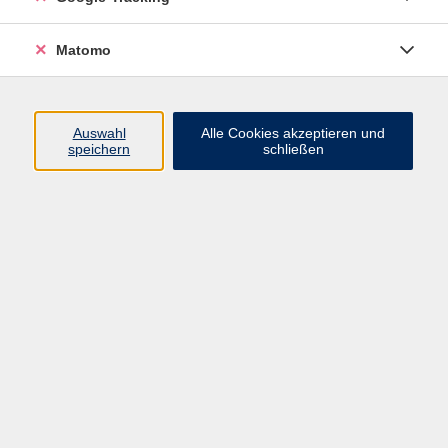
Stammtisches Regen" mit wechselnden spannenden
Themen statt.
Matomo
Wanderungsbewegungen waren selten freiwillig.
Flucht und Vertreibung sowie Auswanderung
Auswahl
Alle Cookies akzeptieren und
erschweren eine Ahnenforschung zusätzlich. Der
speichern
schließen
Vortrag zeigt auf, wie die Wege unserer Vorfahren
auch über Ländergrenzen hinweg verfolgbar sind. Wie
kommt man an Passagierlisten? Wohin wanderten
unsere Vorfahren aus bzw. aus welchen Ländern
kamen diese? Wie erging es den Auswanderern in der
Fremde?
Kosten
auf
Gebühr