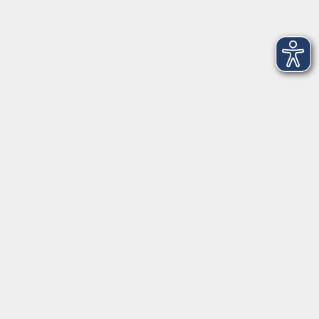
Barrierefreiheitserklärung
Impressum
Datenschutzerklärung
AGB
Widerrufsrecht
Widerruf
Volkshochschule ARBERLAND
Amtsgerichtstraße 6-8
94209 Regen
info@vhs-arberland.de