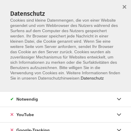
×
Datenschutz
Cookies sind kleine Datenmengen, die von einer Website
gesendet und vom Webbrowser des Nutzers während des
Surfens auf dem Computer des Nutzers gespeichert
Skip to main content
werden. Ihr Browser speichert jede Nachricht in einer
kleinen Datei, die Cookie genannt wird. Wenn Sie eine
weitere Seite vom Server anfordern, sendet Ihr Browser
das Cookie an den Server zurück. Cookies wurden als
zuverlässiger Mechanismus für Websites entwickelt, um
sich Informationen zu merken oder die Surfaktivitäten des
Benutzers aufzuzeichnen. Bitte willigen Sie in die
Verwendung von Cookies ein. Weitere Informationen finden
Sie in unseren Datenschutzhinweisen.
Datenschutz
Sie sind hier:
Kultur
Handwerk
Notwendig
Schmieden
Schnupperkurs
YouTube
Du wolltest schon immer einmal das Schmieden
Google-Tracking