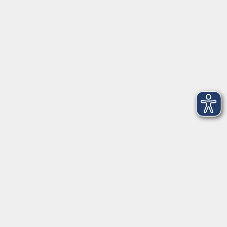
Barrierefreiheitserklärung
Impressum
Datenschutzerklärung
AGB
Widerrufsrecht
Widerruf
Volkshochschule ARBERLAND
Amtsgerichtstraße 6-8
94209 Regen