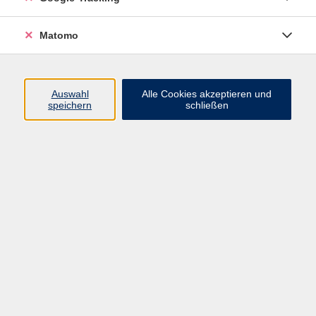
ausprobieren?
Bei uns hast du die Möglichkeit, in das
Matomo
Schmiedehandwerk "hineinzuschnuppern".
Teilnahme ab 18 Jahren möglich!
• Schnupperkurs Schmieden für Anfänger in einer
Gruppe bis zu 8 Personen durch erfahrenen
Auswahl
Alle Cookies akzeptieren und
speichern
schließen
Kunstschmiedemeister.
Kursinhalt:
Sicherheitsregeln und Verhalten in der Schmiede,
Einweisung im Umgang mit der
Schmiedeeinrichtung, Umgang mit dem Lufthammer,
Grundlagen der wichtigsten Schmiedetechniken
werden anhand einfachen Übungen erklärt.
Dauer ca. 4 Stunden (von 9.00 Uhr bis ca. 13.00 Uhr)
• In sehr gut ausgestatteter Schmiedewerkstatt mit 6
Maschinenhämmern, verschiedenen Ambossen,
Kohlen- und Gasfeuern, 100-Tonnen-Presse,
Spindelpressen und mehreren Schleifmöglichkeiten