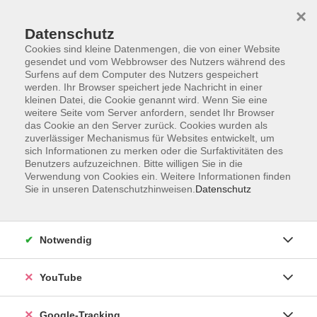
×
Datenschutz
Cookies sind kleine Datenmengen, die von einer Website
gesendet und vom Webbrowser des Nutzers während des
Surfens auf dem Computer des Nutzers gespeichert
Skip to main content
werden. Ihr Browser speichert jede Nachricht in einer
kleinen Datei, die Cookie genannt wird. Wenn Sie eine
weitere Seite vom Server anfordern, sendet Ihr Browser
das Cookie an den Server zurück. Cookies wurden als
zuverlässiger Mechanismus für Websites entwickelt, um
sich Informationen zu merken oder die Surfaktivitäten des
Benutzers aufzuzeichnen. Bitte willigen Sie in die
Verwendung von Cookies ein. Weitere Informationen finden
Sie in unseren Datenschutzhinweisen.
Datenschutz
Sie sind hier:
Kultur
Notwendig
Kreativ fotografieren – Praxis-Workshop in
Regensburg
YouTube
Fotografie entdecken – kreativ, modern & mit
jeder Menge Praxis
Google-Tracking