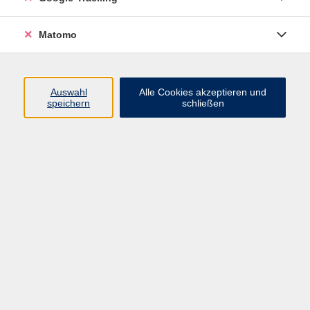
+49 9921 9605-4478
koenig@vhs-arberland.de
Matomo
Ergebnisse filtern
Auswahl
Alle Cookies akzeptieren und
speichern
schließen
Burg Kollnburg – Auf den Spuren der
Kelten und des Mittelalters
Do. 08.10.2026 10:45
Treffpunkt
Von Nonnen, Töchtern und Ehefrauen
Mo. 12.10.2026 19:30
Plattform wird bekannt gegeben
Rund um den Schlossberg –
Geschichte, Natur und verborgene