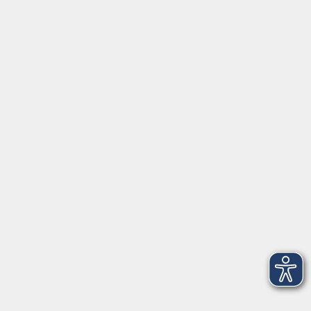
Öffnungszeiten
Montag bis Donnerstag
08:30 - 12:00 Uhr
13:00 - 16:00 Uhr
Freitag
08:30 - 12:00 Uhr
Programmbereiche
vhs akademie
Gesellschaft
Beruf & Karriere
EDV & Digitalisierung
Sprachen