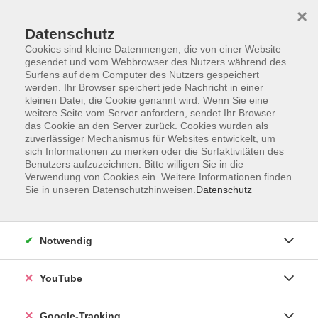
×
Datenschutz
Cookies sind kleine Datenmengen, die von einer Website
gesendet und vom Webbrowser des Nutzers während des
Surfens auf dem Computer des Nutzers gespeichert
Skip to main content
werden. Ihr Browser speichert jede Nachricht in einer
kleinen Datei, die Cookie genannt wird. Wenn Sie eine
weitere Seite vom Server anfordern, sendet Ihr Browser
das Cookie an den Server zurück. Cookies wurden als
Kunst- & Kulturgeschichte
zuverlässiger Mechanismus für Websites entwickelt, um
sich Informationen zu merken oder die Surfaktivitäten des
Benutzers aufzuzeichnen. Bitte willigen Sie in die
Verwendung von Cookies ein. Weitere Informationen finden
Sie in unseren Datenschutzhinweisen.
Datenschutz
19 Kurse
Notwendig
zurück zu Kultur
YouTube
Eva König
Bereich Bildung
Google-Tracking