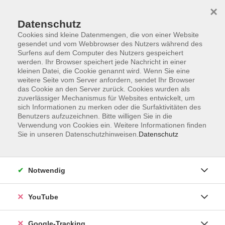
×
Datenschutz
Cookies sind kleine Datenmengen, die von einer Website
gesendet und vom Webbrowser des Nutzers während des
Surfens auf dem Computer des Nutzers gespeichert
Skip to main content
werden. Ihr Browser speichert jede Nachricht in einer
kleinen Datei, die Cookie genannt wird. Wenn Sie eine
weitere Seite vom Server anfordern, sendet Ihr Browser
Der Kurs konnte nicht gefunden werden.
das Cookie an den Server zurück. Cookies wurden als
zuverlässiger Mechanismus für Websites entwickelt, um
sich Informationen zu merken oder die Surfaktivitäten des
Benutzers aufzuzeichnen. Bitte willigen Sie in die
Verwendung von Cookies ein. Weitere Informationen finden
Sie in unseren Datenschutzhinweisen.
Datenschutz
Barrierefreiheitserklärung
Impressum
Datenschutzerklärung
Notwendig
AGB
Widerrufsrecht
YouTube
Widerruf
Google-Tracking