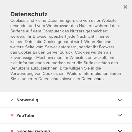
×
Datenschutz
Cookies sind kleine Datenmengen, die von einer Website
gesendet und vom Webbrowser des Nutzers während des
Surfens auf dem Computer des Nutzers gespeichert
Skip to main content
werden. Ihr Browser speichert jede Nachricht in einer
kleinen Datei, die Cookie genannt wird. Wenn Sie eine
weitere Seite vom Server anfordern, sendet Ihr Browser
das Cookie an den Server zurück. Cookies wurden als
zuverlässiger Mechanismus für Websites entwickelt, um
sich Informationen zu merken oder die Surfaktivitäten des
Benutzers aufzuzeichnen. Bitte willigen Sie in die
Verwendung von Cookies ein. Weitere Informationen finden
Sie in unseren Datenschutzhinweisen.
Datenschutz
Sie sind hier:
vhs akademie
Notwendig
Befähigte Person zum Prüfen von Leitern
und Tritten
YouTube
In Zusammenarbeit mit der Fa. ASID
Google-Tracking