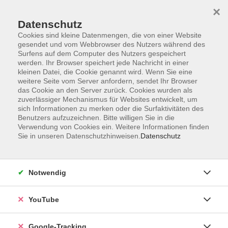
×
Datenschutz
Cookies sind kleine Datenmengen, die von einer Website
gesendet und vom Webbrowser des Nutzers während des
Surfens auf dem Computer des Nutzers gespeichert
Skip to main content
werden. Ihr Browser speichert jede Nachricht in einer
kleinen Datei, die Cookie genannt wird. Wenn Sie eine
weitere Seite vom Server anfordern, sendet Ihr Browser
das Cookie an den Server zurück. Cookies wurden als
zuverlässiger Mechanismus für Websites entwickelt, um
sich Informationen zu merken oder die Surfaktivitäten des
Benutzers aufzuzeichnen. Bitte willigen Sie in die
Verwendung von Cookies ein. Weitere Informationen finden
Sie in unseren Datenschutzhinweisen.
Datenschutz
Sie sind hier:
vhs akademie
Sicherheit & Qualität
Notwendig
Brand- und Evakuierungshelferausbildung
inkl. Bedienen von Feuerlöschern,
YouTube
Brandsimulator und Übungslöschern
In Zusammenarbeit mit der Fa. ASID
Google-Tracking