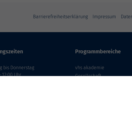
Barrierefreiheitserklärung
Impressum
Date
ngszeiten
Programmbereiche
g bis Donnerstag
vhs akademie
- 12:00 Uhr
Gesellschaft
- 16:00 Uhr
Beruf & Karriere
EDV & Digitalisierung
g
- 12:00 Uhr
Sprachen
Gesundheit
Kultur
Zielgruppen