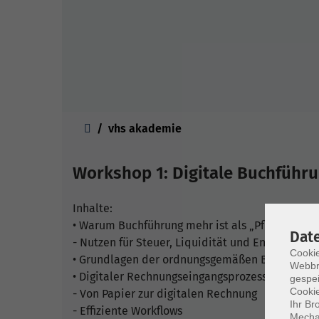
Sie sind hier:
vhs akademie
Workshop 1: Digitale Buchführ
Inhalte:
• Warum Buchführung mehr ist als „Pflicht“
Dat
- Nutzen für Steuer, Liquidität und Entscheidu
Cookie
• Grundlagen der ordnungsgemäßen Buchführun
Webbr
• Digitaler Rechnungseingangsprozess
gespei
Cookie
- Von Papier zur digitalen Rechnung
Ihr Br
- Effiziente Workflows
Mechan