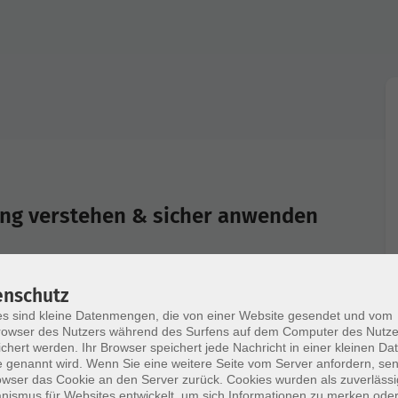
ung verstehen & sicher anwenden
enschutz
ngen
s sind kleine Datenmengen, die von einer Website gesendet und vom
g (GoBD)
owser des Nutzers während des Surfens auf dem Computer des Nutze
chert werden. Ihr Browser speichert jede Nachricht in einer kleinen Dat
 genannt wird. Wenn Sie eine weitere Seite vom Server anfordern, se
owser das Cookie an den Server zurück. Cookies wurden als zuverlässi
ismus für Websites entwickelt, um sich Informationen zu merken oder