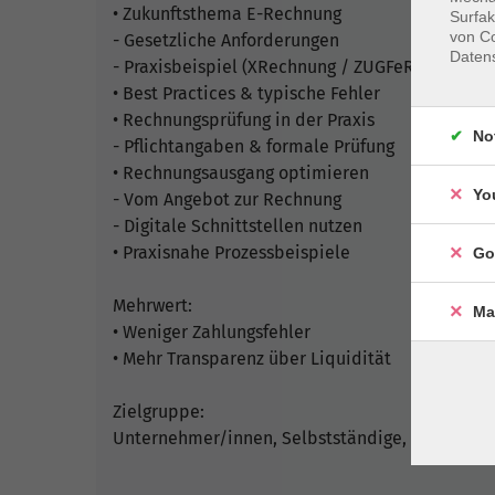
• Zukunftsthema E-Rechnung
Surfak
von Co
- Gesetzliche Anforderungen
Daten
- Praxisbeispiel (XRechnung / ZUGFeRD)
• Best Practices & typische Fehler
• Rechnungsprüfung in der Praxis
No
- Pflichtangaben & formale Prüfung
• Rechnungsausgang optimieren
Yo
- Vom Angebot zur Rechnung
- Digitale Schnittstellen nutzen
• Praxisnahe Prozessbeispiele
Go
Mehrwert:
Ma
• Weniger Zahlungsfehler
• Mehr Transparenz über Liquidität
Zielgruppe:
Unternehmer/innen, Selbstständige, Office-/B