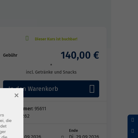
140,00 €
Gebühr
*
incl. Getränke und Snacks
In den Warenkorb
×
Kursnummer:
95611
rs
Periode 262
ei, die
ndet
Start
Ende
ger
Di. 29.09.2026
Di. 29.09.2026
 die