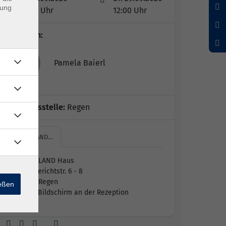
dung
08:00 Uhr
12:00 Uhr
Dozent*in:
Pamela Baierl
Geschäftsstelle:
Regen
ARBERLAND…
ARBERLAND Haus
Amtsgerichtstr. 6 - 8
94209 Regen
ießen
siehe Bildschirm an der Rezeption