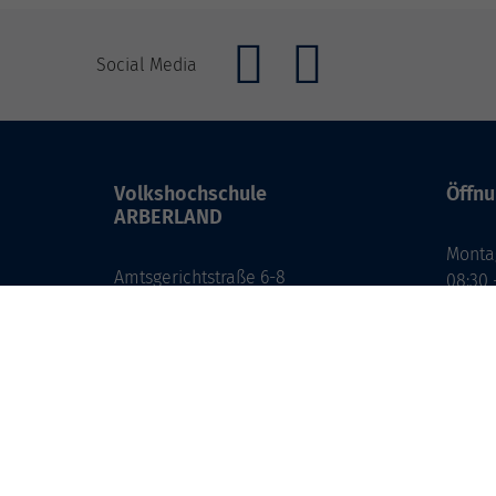
Social Media
Volkshochschule
Öffnu
ARBERLAND
Monta
Amtsgerichtstraße 6-8
08:30 
94209 Regen
13:00 
info@vhs-arberland.de
Freita
08:30 
Tel.: +49 9921 9605 4400
Fax: +49 9921 9605 4455