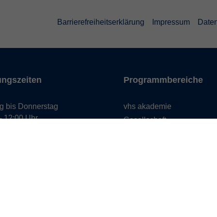
Barrierefreiheitserklärung
Impressum
Daten
ungszeiten
Programmbereiche
g bis Donnerstag
vhs akademie
- 12:00 Uhr
Gesellschaft
- 16:00 Uhr
Beruf & Karriere
EDV & Digitalisierung
g
- 12:00 Uhr
Sprachen
Gesundheit
Kultur
Zielgruppen
Online