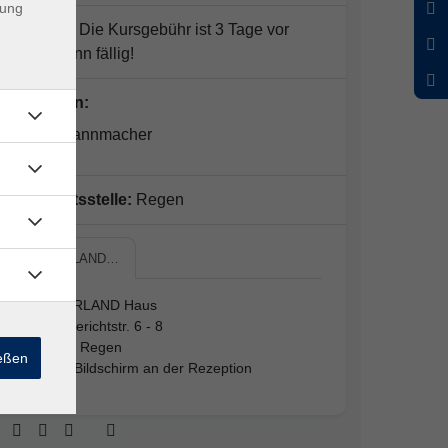
dung
Hinweis:
Die Kursgebühr ist 3 Tage vor
Kursbeginn fällig!
Dozent*in:
Josef Spannmacher
Geschäftsstelle:
Regen
ARBERLAND…
ARBERLAND Haus
Amtsgerichtstr. 6 - 8
94209 Regen
ießen
siehe Bildschirm an der Rezeption