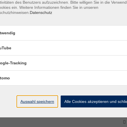
tivitäten des Benutzers aufzuzeichnen. Bitte willigen Sie in die Verwen
okies ein. Weitere Informationen finden Sie in unseren
schutzhinweisen.
Datenschutz
twendig
uTube
Ort / Raum
ogle-Tracking
 15:45 Uhr
tomo
 – 15:45 Uhr
Auswahl speichern
Alle Cookies akzeptieren und schl