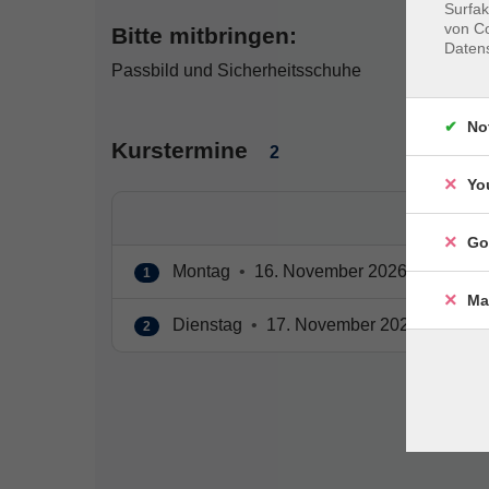
Surfak
von Co
Bitte mitbringen:
Daten
Passbild und Sicherheitsschuhe
No
Kurstermine
2
Yo
Go
Montag
•
16. November 2026
•
08:00 –
1
Ma
Dienstag
•
17. November 2026
•
08:00
2