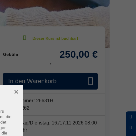
250,00 €
Gebühr
*
In den Warenkorb
×
Kursnummer:
26631H
Periode 262
rs
ei, die
ndet
2x • Montag/Dienstag, 16./17.11.2026 08:00
ger
- 15:45 Uhr
 die