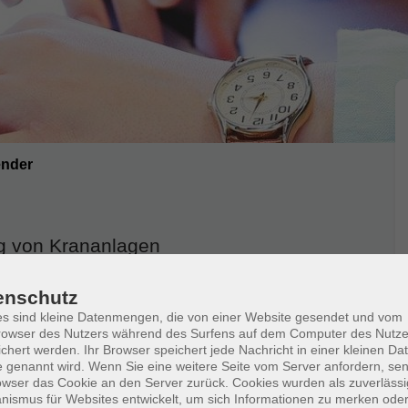
ender
ng von Krananlagen
, DGUV V1, DGUV V52 und DGUV R 109-017. Sie
enschutz
zu rechtlichen und technischen Grundlagen sowie
s sind kleine Datenmengen, die von einer Website gesendet und vom
ung. In der betrieblichen Ausbildung werden
owser des Nutzers während des Surfens auf dem Computer des Nutze
chert werden. Ihr Browser speichert jede Nachricht in einer kleinen Dat
delt. Die im DGUV-Grundsatz festgelegten
 genannt wird. Wenn Sie eine weitere Seite vom Server anfordern, se
 Richtwert.
owser das Cookie an den Server zurück. Cookies wurden als zuverlässi
ismus für Websites entwickelt, um sich Informationen zu merken oder