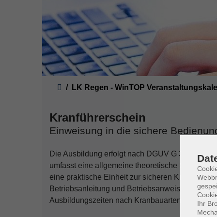
Sie sind hier:
LK Regen - WinTOP Veranstaltungskal
Kranführerschein
Einweisung in die sichere Bedienu
Die Ausbildung erfolgt nach DGUV G 309-003
Dat
umfasst eine allgemeine theoretische Schulung 
Cookie
eine praktische Einheit zur sicheren Kranbedien
Webbr
gespei
Betriebsanleitung und Betriebsanweisung behan
Cookie
Ausbildungszeiten nach Kranbauarten dienen als
Ihr Br
Mechan