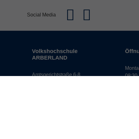
Social Media
Volkshochschule
Öffn
ARBERLAND
Monta
Amtsgerichtstraße 6-8
08:30 
94209 Regen
13:00 
info@vhs-arberland.de
Freita
08:30 
Tel.: +49 9921 9605 4400
Fax: +49 9921 9605 4455