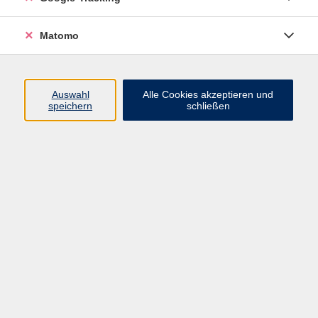
Wochenendes richtet sich an die Familie. Das
Programm enthält die ganze erlebnis- und
Matomo
wildnispädagogische Palette des Lebens und
Überlebens in, aus und mit der Natur. Besonderer Wert
wird darauf gelegt, dass Kinder mit ihren Eltern, einem
Auswahl
Alle Cookies akzeptieren und
Elternteil oder auch einer anderen vertrauten
speichern
schließen
Bezugsperson gemeinsam die gestellten Aufgaben
bewältigen. Wir leben in der Seminargruppe
zusammen, auf Wunsch können auch
Neigungsgruppen gebildet werden.
239,- € pro Person
für 3 Tage
Gebühr
einschließlich
Vollverpflegung,