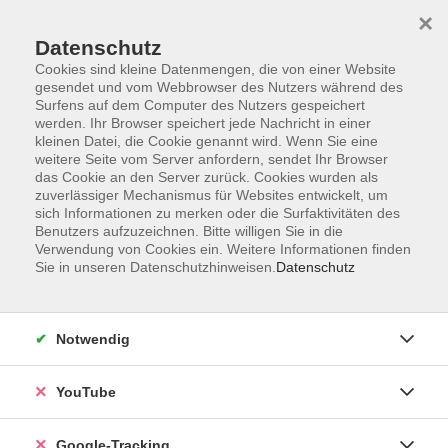
×
Datenschutz
Cookies sind kleine Datenmengen, die von einer Website
gesendet und vom Webbrowser des Nutzers während des
Surfens auf dem Computer des Nutzers gespeichert
Skip to main content
werden. Ihr Browser speichert jede Nachricht in einer
kleinen Datei, die Cookie genannt wird. Wenn Sie eine
weitere Seite vom Server anfordern, sendet Ihr Browser
das Cookie an den Server zurück. Cookies wurden als
zuverlässiger Mechanismus für Websites entwickelt, um
sich Informationen zu merken oder die Surfaktivitäten des
Benutzers aufzuzeichnen. Bitte willigen Sie in die
Verwendung von Cookies ein. Weitere Informationen finden
Sie in unseren Datenschutzhinweisen.
Datenschutz
Sie sind hier:
Gesellschaft
Notwendig
Wald-Erlebnis-Wochenende für Eltern &
Kinder BASIC
YouTube
Unser besonderes Angebot eines Natur-Erlebnis-
Google-Tracking